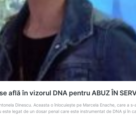
 se află în vizorul DNA pentru ABUZ ÎN SER
Antonela Dinescu. Aceasta o înlocuiește pe Marcela Enache, care a s-
cu este legat de un dosar penal care este instrumentat de DNA și în 