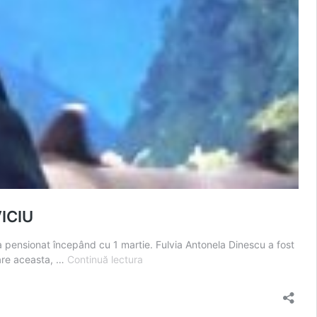
VICIU
a pensionat începând cu 1 martie. Fulvia Antonela Dinescu a fost
Noul
care aceasta, …
Continuă lectura
secretar
al
municipiului