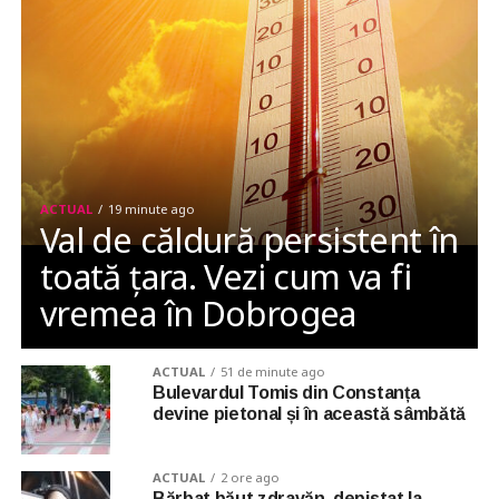
ACTUAL
19 minute ago
Val de căldură persistent în
toată țara. Vezi cum va fi
vremea în Dobrogea
ACTUAL
51 de minute ago
Bulevardul Tomis din Constanța
devine pietonal și în această sâmbătă
ACTUAL
2 ore ago
Bărbat băut zdravăn, depistat la