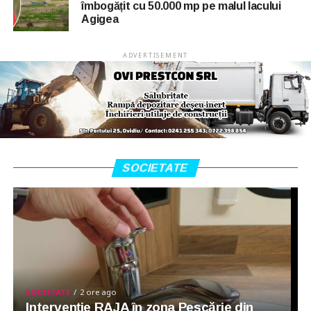
îmbogățit cu 50.000 mp pe malul lacului
Agigea
ADVERTISEMENT
SOCIETATE
SOCIETATE
2 ore ago
Intervenție RAJA în zona Pescărie din