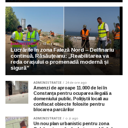
ADMINISTRATIE
18 ore ago
Lucrările în zona Faleză Nord – Delfinariu
continuă. Răsăuțeanu: „Reabilitarea va
reda orașului o promenadă modernă și
sigură”
ADMINISTRATIE
24 de ore ago
Amenzi de aproape 11.000 de lei în
Constanța pentru ocuparea ilegală a
domeniului public. Polițiștii locali au
confiscat obiecte folosite pentru
blocarea parcărilor
ADMINISTRATIE
o zi ago
Un nou plan urbanistic pentru zona