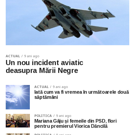
ACTUAL
9 ani ago
Un nou incident aviatic
deasupra Mării Negre
ACTUAL
9 ani ago
Iată cum va fi vremea în următoarele două
săptămâni
POLITICA
9 ani ago
Mariana Gâju și femeile din PSD, flori
pentru premierul Viorica Dăncilă
POLITICA
9 ani ago