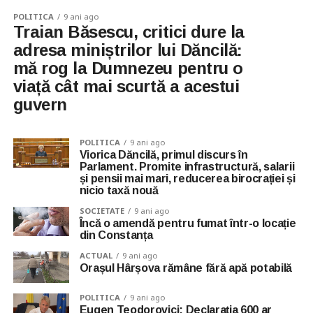
POLITICA
9 ani ago
Traian Băsescu, critici dure la
adresa miniștrilor lui Dăncilă:
mă rog la Dumnezeu pentru o
viață cât mai scurtă a acestui
guvern
POLITICA
9 ani ago
Viorica Dăncilă, primul discurs în
Parlament. Promite infrastructură, salarii
și pensii mai mari, reducerea birocrației și
nicio taxă nouă
SOCIETATE
9 ani ago
Încă o amendă pentru fumat într-o locație
din Constanța
ACTUAL
9 ani ago
Orașul Hârșova rămâne fără apă potabilă
POLITICA
9 ani ago
Eugen Teodorovici: Declaraţia 600 ar