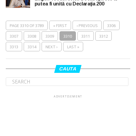
putea fi unită cu Declaraţia 200
PAGE 3310 OF 3789
« FIRST
‹ PREVIOUS
3306
3307
3308
3309
3310
3311
3312
3313
3314
NEXT ›
LAST »
CAUTA
ADVERTISEMENT