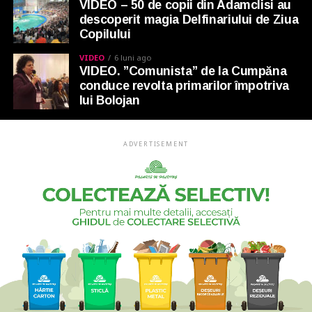
VIDEO – 50 de copii din Adamclisi au
descoperit magia Delfinariului de Ziua
Copilului
VIDEO
6 luni ago
VIDEO. ”Comunista” de la Cumpăna
conduce revolta primarilor împotriva
lui Bolojan
ADVERTISEMENT