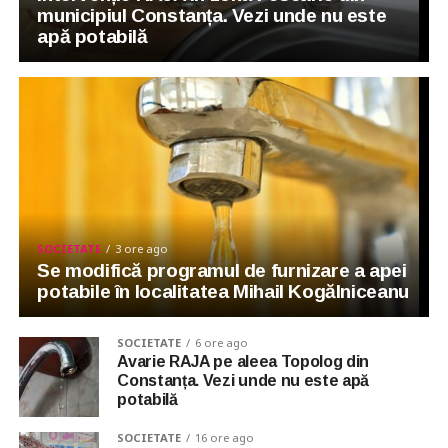
municipiul Constanța. Vezi unde nu este
apă potabilă
SOCIETATE
3 ore ago
Se modifică programul de furnizare a apei
potabile în localitatea Mihail Kogălniceanu
SOCIETATE
6 ore ago
Avarie RAJA pe aleea Topolog din
Constanța. Vezi unde nu este apă
potabilă
SOCIETATE
16 ore ago