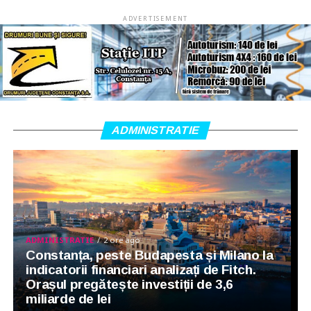
ADVERTISEMENT
ADMINISTRATIE
ADMINISTRATIE
2 ore ago
Constanța, peste Budapesta și Milano la
indicatorii financiari analizați de Fitch.
Orașul pregătește investiții de 3,6
miliarde de lei