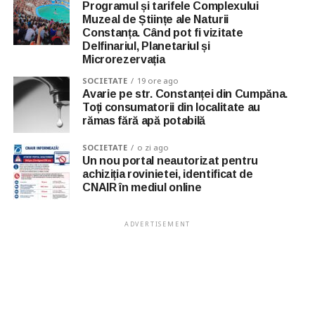
Programul și tarifele Complexului
Muzeal de Științe ale Naturii
Constanța. Când pot fi vizitate
Delfinariul, Planetariul și
Microrezervația
SOCIETATE
19 ore ago
Avarie pe str. Constanței din Cumpăna.
Toți consumatorii din localitate au
rămas fără apă potabilă
SOCIETATE
o zi ago
Un nou portal neautorizat pentru
achiziția rovinietei, identificat de
CNAIR în mediul online
ADVERTISEMENT