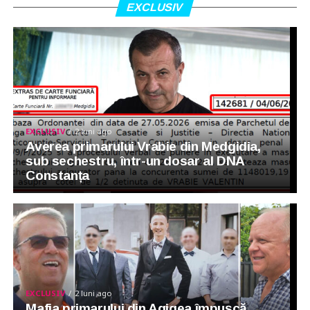
EXCLUSIV
EXCLUSIV
2 luni ago
Averea primarului Vrabie din Medgidia,
sub sechestru, într-un dosar al DNA
Constanța
EXCLUSIV
2 luni ago
Mafia primarului din Agigea împușcă