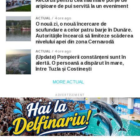
Records pentru cea mai mare porție de
aripioare de pui servită la un eveniment
ACTUAL
4 ore ago
O nouă zi, o nouă încercare de
scufundare a celor patru barje în Dunăre.
Autoritățile încearcă să limiteze scăderea
nivelului apei din zona Cernavodă
ACTUAL
4 ore ago
(Update) Pompierii constănțeni sunt în
alertă. O persoană a dispărut în mare,
între Tuzla și Costinești
MORE ACTUAL
ADVERTISEMENT