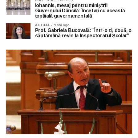
Iohannis, mesaj pentru miniștrii
Guvernului Dăncilă: Încetați cu această
țopăială guvernamentală
ACTUAL
9 ani ago
Prof. Gabriela Bucovală: ”Într-o zi, două, o
săptămână revin la Inspectoratul Școlar”