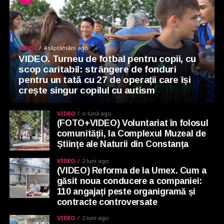
VIDEO
4 săptămâni ago
VIDEO. Turneu de fotbal pentru copii, cu
scop caritabil: strângere de fonduri
pentru un tată cu 27 de operații care își
crește singur copilul cu autism
VIDEO
o lună ago
(FOTO+VIDEO) Voluntariat în folosul
comunității, la Complexul Muzeal de
Științe ale Naturii din Constanța
VIDEO
2 luni ago
(VIDEO) Reforma de la Umex. Cum a
găsit noua conducere a companiei:
110 angajați peste organigramă și
contracte controversate
VIDEO
2 luni ago