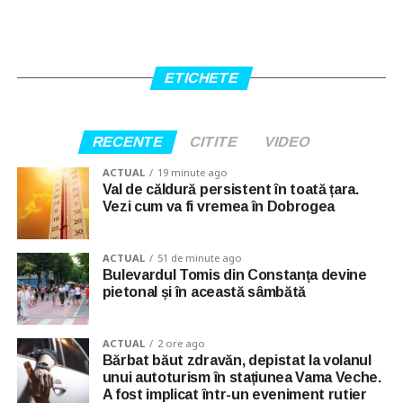
ETICHETE
RECENTE
CITITE
VIDEO
ACTUAL
19 minute ago
Val de căldură persistent în toată țara.
Vezi cum va fi vremea în Dobrogea
ACTUAL
51 de minute ago
Bulevardul Tomis din Constanța devine
pietonal și în această sâmbătă
ACTUAL
2 ore ago
Bărbat băut zdravăn, depistat la volanul
unui autoturism în stațiunea Vama Veche.
A fost implicat într-un eveniment rutier