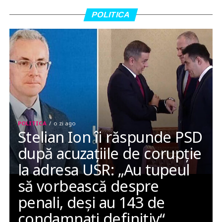
POLITICA
POLITICA
o zi ago
Stelian Ion îi răspunde PSD
după acuzațiile de corupție
la adresa USR: „Au tupeul
să vorbească despre
penali, deși au 143 de
condamnați definitiv“