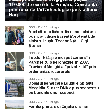
110.000 de euro de la Primăria Constanța
pentru cercetări arheologice pe stadionul
Hagi
EXCLUSIV
3 luni ago
Apel către o lichea din nomenclatura
politico-judiciară creată/protejată de
sinistrul cuplu Teodor Niță – Gigi
Ștefan
EXCLUSIV
3 luni ago
Teodor Niță și-a început cariera în
Parchet cu o percheziție, în 2007.
Fruvimed Medgidia, ”privatizată” prin
ordonanța procurorului
EXCLUSIV
3 luni ago
Dosarul penal care zguduie Spitalul
Medgidia. Surse: DNA a pus sechestru
pe bunurile unor suspecți
EXCLUSIV
4 luni ago
Familia primarului Cîrjaliu s-a mai