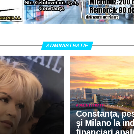
ADMINISTRATIE
ADMINISTRATIE
o zi ago
Constanța, pe
și Milano la ind
financiari anali