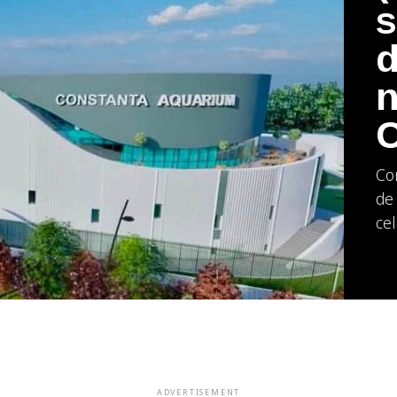
s
d
n
C
Con
de 
cel
ADVERTISEMENT