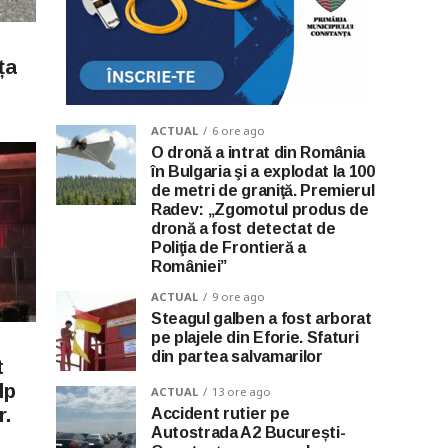
ța
ACTUAL
6 ore ago
O dronă a intrat din România
în Bulgaria şi a explodat la 100
de metri de graniţă. Premierul
Radev: „Zgomotul produs de
dronă a fost detectat de
Poliţia de Frontieră a
României”
ACTUAL
9 ore ago
Steagul galben a fost arborat
pe plajele din Eforie. Sfaturi
din partea salvamarilor
t
lp
ACTUAL
13 ore ago
r.
Accident rutier pe
Autostrada A2 București-