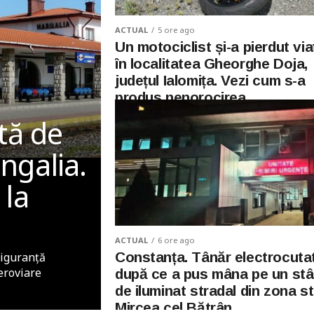
ACTUAL
5 ore ago
Un motociclist și-a pierdut via
în localitatea Gheorghe Doja,
județul Ialomița. Vezi cum s-a
produs nenorocirea
ită de
ngalia.
 la
ACTUAL
6 ore ago
Constanța. Tânăr electrocuta
 Siguranță
eroviare
după ce a pus mâna pe un stâ
de iluminat stradal din zona st
Mircea cel Bătrân