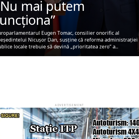
„Nu mai putem
funcționa”
roparlamentarul Eugen Tomac, consilier onorific al
eședintelui Nicușor Dan, susține că reforma administrației
blice locale trebuie să devină „prioritatea zero” a...
ADVERTISEMENT