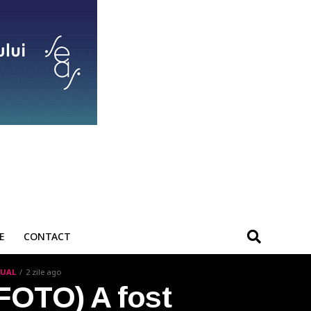
E
CONTACT
UAL
2 zile ago
FOTO) A fost