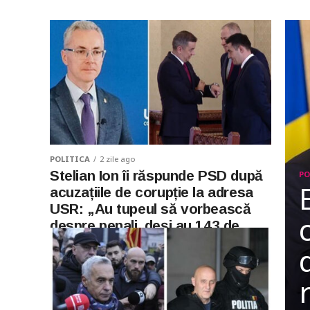
POLITICA
2 zile ago
Stelian Ion îi răspunde PSD după
PO
acuzațiile de corupție la adresa
USR: „Au tupeul să vorbească
despre penali, deși au 143 de
condamnați definitiv“