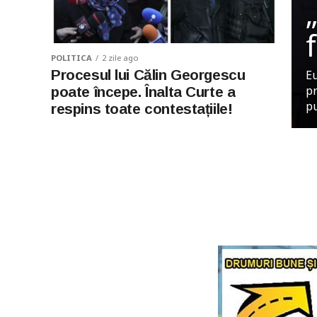
POLITICA
2 zile ago
Procesul lui Călin Georgescu
Eu
pr
poate începe. Înalta Curte a
pu
respins toate contestațiile!