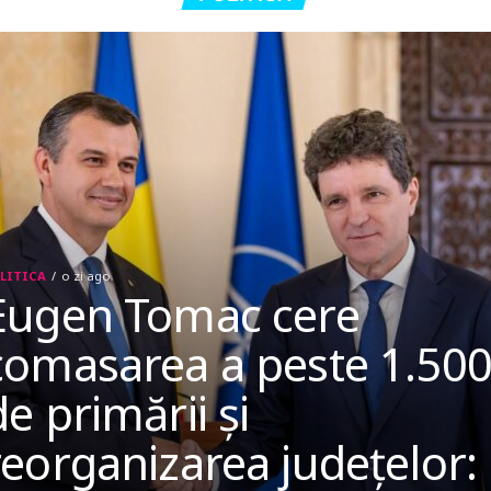
LITICA
o zi ago
Eugen Tomac cere
comasarea a peste 1.50
de primării și
reorganizarea județelor: