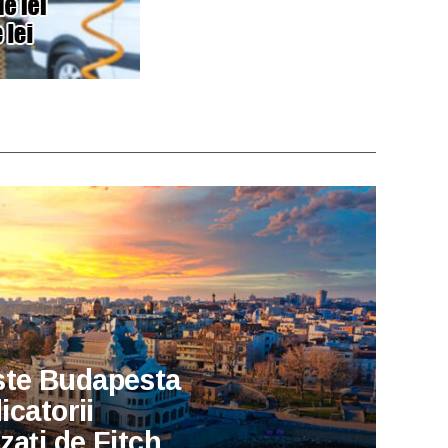
ste Budapesta
icatorii
zați de Fitch.