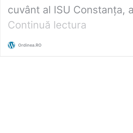
cuvânt al ISU Constanța, 
Accident
Continuă lectura
rutier
MORTAL
între
Ordinea.RO
Topraisar
și
Movilița