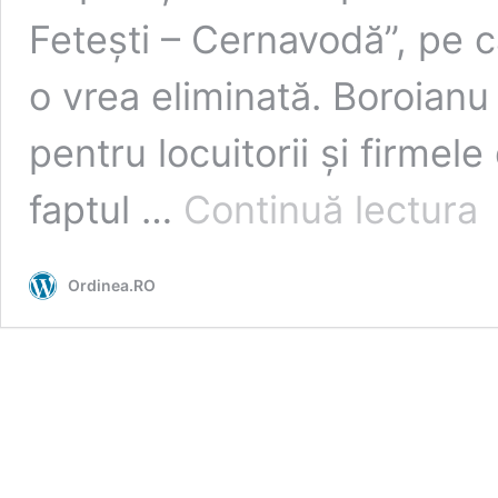
Fetești – Cernavodă”, pe 
o vrea eliminată. Boroianu
pentru locuitorii și firmel
Bo
faptul …
Continuă lectura
ce
el
ta
Ordinea.RO
de
po
de
la
Fet
pe
loc
di
zo
și