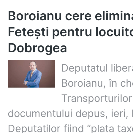
Boroianu cere elimin
Fetești pentru locuito
Dobrogea
Deputatul libe
Boroianu, în ch
Transporturilo
documentului depus, ieri, 
Deputaților fiind “plata ta