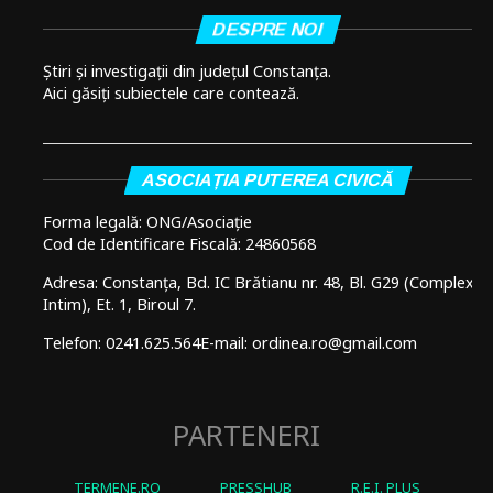
DESPRE NOI
Știri și investigații din județul Constanța.
Aici găsiți subiectele care contează.
ASOCIAȚIA PUTEREA CIVICĂ
Forma legală: ONG/Asociație
Cod de Identificare Fiscală: 24860568
Adresa: Constanța, Bd. IC Brătianu nr. 48, Bl. G29 (Complex
Intim), Et. 1, Biroul 7.
Telefon: 0241.625.564
E-mail: ordinea.ro@gmail.com
PARTENERI
TERMENE.RO
PRESSHUB
R.E.I. PLUS