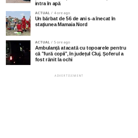
intra în apă
ACTUAL
4 ore ago
Un bărbat de 56 de ani s-a înecat în
stațiunea Mamaia Nord
ACTUAL
5 ore ago
Ambulanță atacată cu topoarele pentru
că ”fură copii”, în județul Cluj. Șoferul a
fost rănit la ochi
ADVERTISEMENT