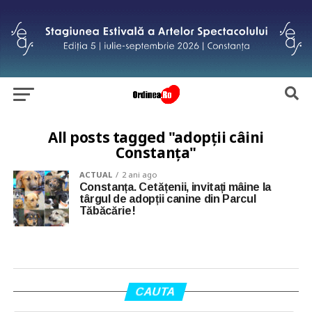
All posts tagged "adopții câini
Constanța"
ACTUAL
2 ani ago
Constanța. Cetățenii, invitați mâine la
târgul de adopții canine din Parcul
Tăbăcărie!
CAUTA