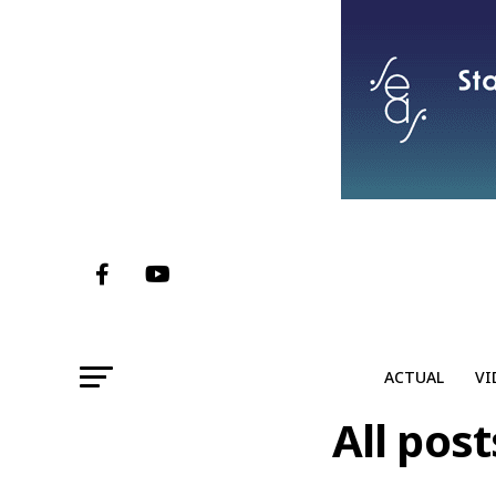
ACTUAL
VI
All pos