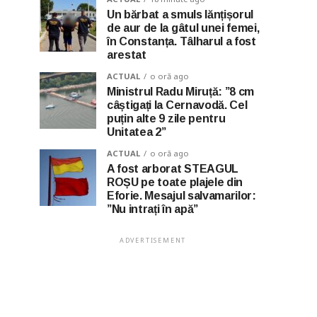
Un bărbat a smuls lănțișorul
de aur de la gâtul unei femei,
în Constanța. Tâlharul a fost
arestat
ACTUAL
o oră ago
Ministrul Radu Miruță: ”8 cm
câștigați la Cernavodă. Cel
puțin alte 9 zile pentru
Unitatea 2”
ACTUAL
o oră ago
A fost arborat STEAGUL
ROȘU pe toate plajele din
Eforie. Mesajul salvamarilor:
”Nu intrați în apă”
ADVERTISEMENT