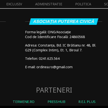
EXCLUSIV
ADMINISTRATIE
POLITICA
S
ASOCIAȚIA PUTEREA CIVICĂ
Forma legală: ONG/Asociație
Cod de Identificare Fiscală: 24860568
Adresa: Constanța, Bd. IC Brătianu nr. 48, Bl.
G29 (Complex Intim), Et. 1, Biroul 7.
Telefon: 0241.625.564
E-mail: ordinea.ro@gmail.com
PARTENERI
TERMENE.RO
PRESSHUB
R.E.I. PLUS