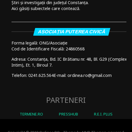
Știri și investigații din județul Constanța.
Aici găsiți subiectele care contează.
ASOCIAȚIA PUTEREA CIVICĂ
Forma legală: ONG/Asociație
Cod de Identificare Fiscală: 24860568
Adresa: Constanța, Bd. IC Brătianu nr. 48, Bl. G29 (Complex
Intim), Et. 1, Biroul 7.
Telefon: 0241.625.564
E-mail: ordinea.ro@gmail.com
PARTENERI
TERMENE.RO
PRESSHUB
R.E.I. PLUS