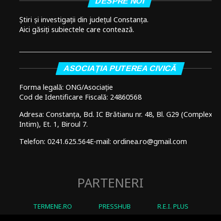
DESPRE NOI
Știri și investigații din județul Constanța.
Aici găsiți subiectele care contează.
ASOCIAȚIA PUTEREA CIVICĂ
Forma legală: ONG/Asociație
Cod de Identificare Fiscală: 24860568
Adresa: Constanța, Bd. IC Brătianu nr. 48, Bl. G29 (Complex
Intim), Et. 1, Biroul 7.
Telefon: 0241.625.564
E-mail: ordinea.ro@gmail.com
PARTENERI
TERMENE.RO
PRESSHUB
R.E.I. PLUS