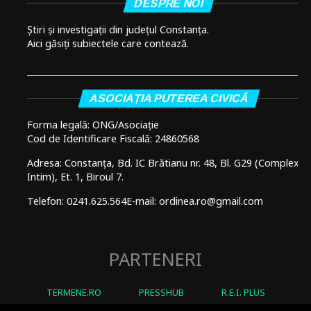
DESPRE NOI
Știri și investigații din județul Constanța.
Aici găsiți subiectele care contează.
ASOCIAȚIA PUTEREA CIVICĂ
Forma legală: ONG/Asociație
Cod de Identificare Fiscală: 24860568
Adresa: Constanța, Bd. IC Brătianu nr. 48, Bl. G29 (Complex
Intim), Et. 1, Biroul 7.
Telefon: 0241.625.564
E-mail: ordinea.ro@gmail.com
PARTENERI
TERMENE.RO
PRESSHUB
R.E.I. PLUS