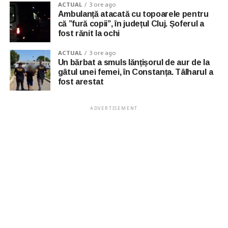
ACTUAL
3 ore ago
Ambulanță atacată cu topoarele pentru
că ”fură copii”, în județul Cluj. Șoferul a
fost rănit la ochi
ACTUAL
3 ore ago
Un bărbat a smuls lănțișorul de aur de la
gâtul unei femei, în Constanța. Tâlharul a
fost arestat
ADVERTISEMENT