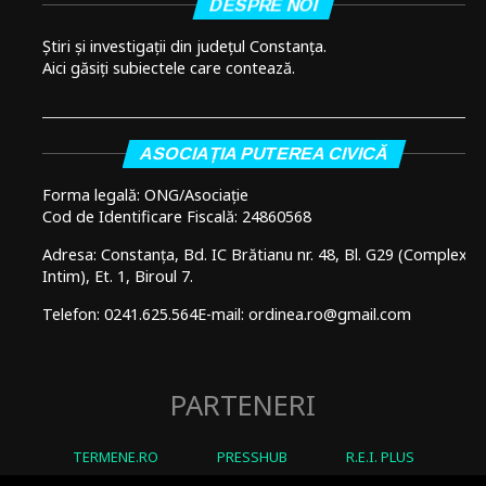
DESPRE NOI
Știri și investigații din județul Constanța.
Aici găsiți subiectele care contează.
ASOCIAȚIA PUTEREA CIVICĂ
Forma legală: ONG/Asociație
Cod de Identificare Fiscală: 24860568
Adresa: Constanța, Bd. IC Brătianu nr. 48, Bl. G29 (Complex
Intim), Et. 1, Biroul 7.
Telefon: 0241.625.564
E-mail: ordinea.ro@gmail.com
PARTENERI
TERMENE.RO
PRESSHUB
R.E.I. PLUS