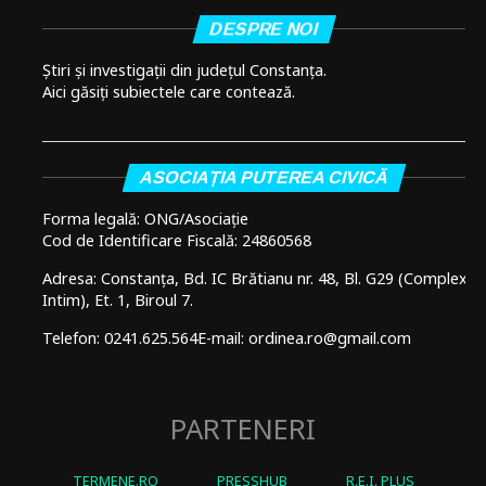
DESPRE NOI
Știri și investigații din județul Constanța.
Aici găsiți subiectele care contează.
ASOCIAȚIA PUTEREA CIVICĂ
Forma legală: ONG/Asociație
Cod de Identificare Fiscală: 24860568
Adresa: Constanța, Bd. IC Brătianu nr. 48, Bl. G29 (Complex
Intim), Et. 1, Biroul 7.
Telefon: 0241.625.564
E-mail: ordinea.ro@gmail.com
PARTENERI
TERMENE.RO
PRESSHUB
R.E.I. PLUS