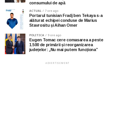
consumului de apă
ACTUAL
7 ore ago
Portarul tunisian Fradj ben Tekaya s-a
alăturat echipei conduse de Marius
Stavrositu și Aihan Omer
POLITICA
9 ore ago
Eugen Tomac cere comasarea a peste
1.500 de primării și reorganizarea
județelor: „Nu mai putem funcționa”
ADVERTISEMENT