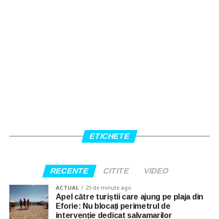
ETICHETE
RECENTE
CITITE
VIDEO
ACTUAL
25 de minute ago
Apel către turiștii care ajung pe plaja din
Eforie: Nu blocați perimetrul de
intervenție dedicat salvamarilor