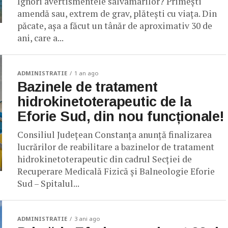
Ignori avertismentele salvamarilor? Primești
amendă sau, extrem de grav, plătești cu viața. Din
păcate, așa a făcut un tânăr de aproximativ 30 de
ani, care a...
ADMINISTRATIE
1 an ago
Bazinele de tratament
hidrokinetoterapeutic de la
Eforie Sud, din nou funcționale!
Consiliul Județean Constanța anunță finalizarea
lucrărilor de reabilitare a bazinelor de tratament
hidrokinetoterapeutic din cadrul Secției de
Recuperare Medicală Fizică și Balneologie Eforie
Sud – Spitalul...
ADMINISTRATIE
3 ani ago