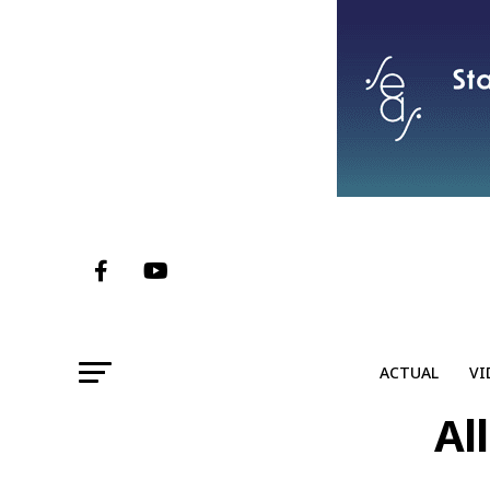
ACTUAL
VI
Al