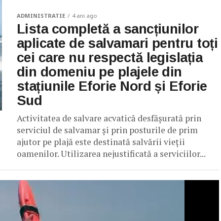
ADMINISTRATIE
4 ani ago
Lista completă a sancțiunilor
aplicate de salvamari pentru toți
cei care nu respectă legislația
din domeniu pe plajele din
stațiunile Eforie Nord și Eforie
Sud
Activitatea de salvare acvatică desfăşurată prin
serviciul de salvamar şi prin posturile de prim
ajutor pe plajă este destinată salvării vieţii
oamenilor. Utilizarea nejustificată a serviciilor...