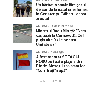
Un bărbat a smuls lănțișorul
de aur de la gâtul unei femei,
în Constanța. Tâlharul a fost
arestat
ACTUAL
60 de minute ago
Ministrul Radu Miruță: ”8 cm
câștigați la Cernavodă. Cel
puțin alte 9 zile pentru
Unitatea 2”
ACTUAL
o oră ago
A fost arborat STEAGUL
ROȘU pe toate plajele din
Eforie. Mesajul salvamarilor:
”Nu intrați în apă”
ADVERTISEMENT