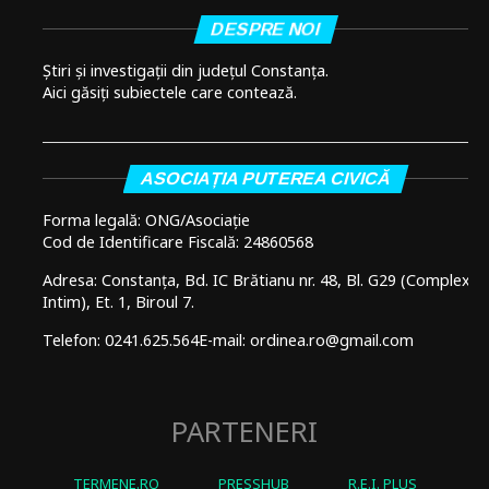
DESPRE NOI
Știri și investigații din județul Constanța.
Aici găsiți subiectele care contează.
ASOCIAȚIA PUTEREA CIVICĂ
Forma legală: ONG/Asociație
Cod de Identificare Fiscală: 24860568
Adresa: Constanța, Bd. IC Brătianu nr. 48, Bl. G29 (Complex
Intim), Et. 1, Biroul 7.
Telefon: 0241.625.564
E-mail: ordinea.ro@gmail.com
PARTENERI
TERMENE.RO
PRESSHUB
R.E.I. PLUS