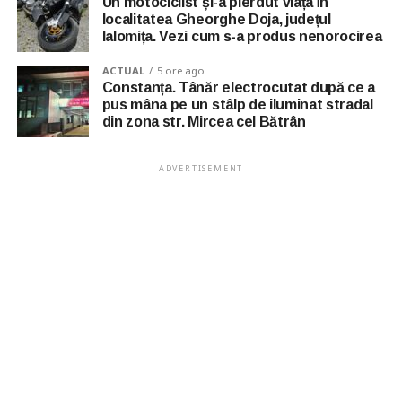
Un motociclist și-a pierdut viața în
localitatea Gheorghe Doja, județul
Ialomița. Vezi cum s-a produs nenorocirea
ACTUAL
5 ore ago
Constanța. Tânăr electrocutat după ce a
pus mâna pe un stâlp de iluminat stradal
din zona str. Mircea cel Bătrân
ADVERTISEMENT