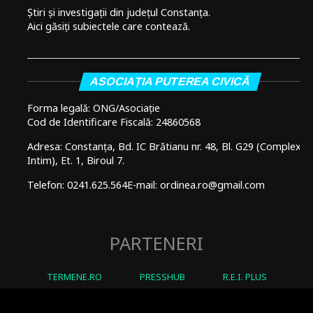
Știri și investigații din județul Constanța.
Aici găsiți subiectele care contează.
ASOCIAȚIA PUTEREA CIVICĂ
Forma legală: ONG/Asociație
Cod de Identificare Fiscală: 24860568
Adresa: Constanța, Bd. IC Brătianu nr. 48, Bl. G29 (Complex
Intim), Et. 1, Biroul 7.
Telefon: 0241.625.564
E-mail: ordinea.ro@gmail.com
PARTENERI
TERMENE.RO
PRESSHUB
R.E.I. PLUS