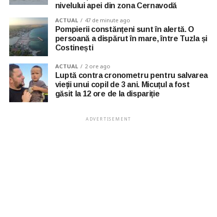
nivelului apei din zona Cernavodă
ACTUAL
47 de minute ago
Pompierii constănțeni sunt în alertă. O
persoană a dispărut în mare, între Tuzla și
Costinești
ACTUAL
2 ore ago
Luptă contra cronometru pentru salvarea
vieții unui copil de 3 ani. Micuțul a fost
găsit la 12 ore de la dispariție
ADVERTISEMENT