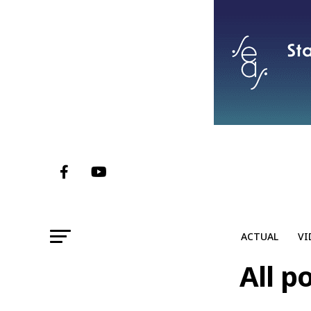
ACTUAL
VI
All p