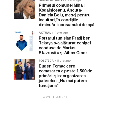
Primarul comunei Mihail
Kogălniceanu, Ancuta-
Daniela Belu, mesaj pentru
locuitori, în condițiile
diminuării consumului de apă
ACTUAL
4 ore ago
Portarul tunisian Fradj ben
Tekaya s-a alăturat echipei
conduse de Marius
Stavrositu și Aihan Omer
POLITICA
5 ore ago
Eugen Tomac cere
comasarea a peste 1.500 de
primării și reorganizarea
județelor: „Nu mai putem
funcționa”
ADVERTISEMENT