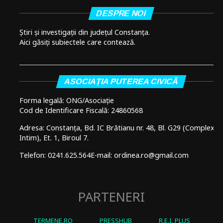
DESPRE NOI
Știri și investigații din județul Constanța.
Aici găsiți subiectele care contează.
ASOCIAȚIA PUTEREA CIVICĂ
Forma legală: ONG/Asociație
Cod de Identificare Fiscală: 24860568
Adresa: Constanța, Bd. IC Brătianu nr. 48, Bl. G29 (Complex
Intim), Et. 1, Biroul 7.
Telefon: 0241.625.564
E-mail: ordinea.ro@gmail.com
PARTENERI
TERMENE.RO
PRESSHUB
R.E.I. PLUS