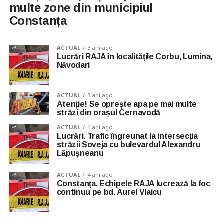
multe zone din municipiul
Constanța
ACTUAL
3 ani ago
Lucrări RAJA în localitățile Corbu, Lumina,
Năvodari
ACTUAL
3 ani ago
Atenție! Se oprește apa pe mai multe
străzi din orașul Cernavodă
ACTUAL
4 ani ago
Lucrări. Trafic îngreunat la intersecția
străzii Soveja cu bulevardul Alexandru
Lăpușneanu
ACTUAL
4 ani ago
Constanța. Echipele RAJA lucrează la foc
continuu pe bd. Aurel Vlaicu