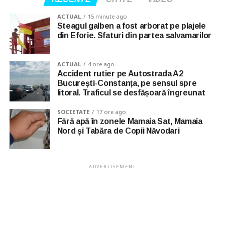
ACTUAL
15 minute ago
Steagul galben a fost arborat pe plajele
din Eforie. Sfaturi din partea salvamarilor
ACTUAL
4 ore ago
Accident rutier pe Autostrada A2
București-Constanța, pe sensul spre
litoral. Traficul se desfășoară îngreunat
SOCIETATE
17 ore ago
Fără apă în zonele Mamaia Sat, Mamaia
Nord și Tabăra de Copii Năvodari
ADVERTISEMENT