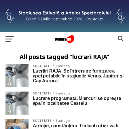
All posts tagged "lucrari RAJA"
SOCIETATE
3 ani ago
Lucrări RAJA. Se întrerupe furnizarea
apei potabile în stațiunile Venus, Jupiter și
Cap Aurora
SOCIETATE
3 ani ago
Lucrare programată. Miercuri se oprește
apa în localitatea Castelu
SOCIETATE
3 ani ago
Atenție, constănțeni. Traficul rutier va fi