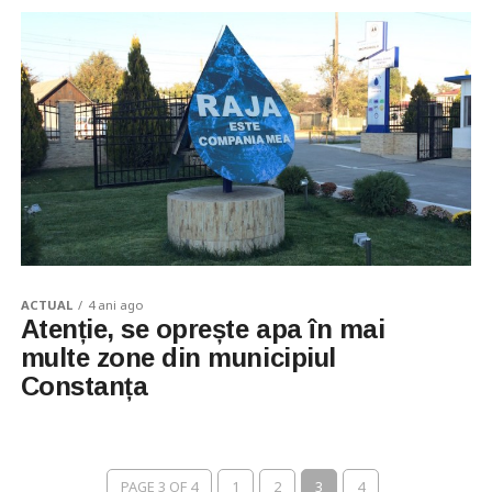
ACTUAL
4 ani ago
Atenție, se oprește apa în mai
multe zone din municipiul
Constanța
PAGE 3 OF 4
1
2
3
4