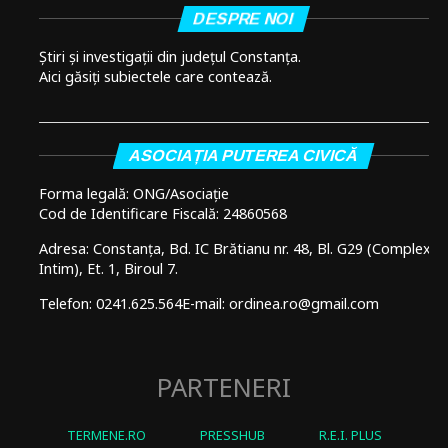
DESPRE NOI
Știri și investigații din județul Constanța.
Aici găsiți subiectele care contează.
ASOCIAȚIA PUTEREA CIVICĂ
Forma legală: ONG/Asociație
Cod de Identificare Fiscală: 24860568
Adresa: Constanța, Bd. IC Brătianu nr. 48, Bl. G29 (Complex
Intim), Et. 1, Biroul 7.
Telefon: 0241.625.564
E-mail: ordinea.ro@gmail.com
PARTENERI
TERMENE.RO
PRESSHUB
R.E.I. PLUS