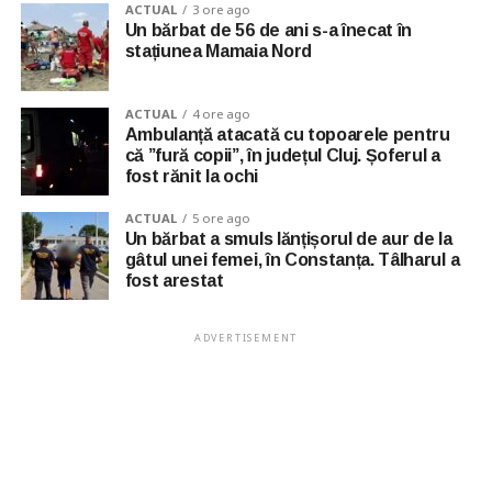
ACTUAL
3 ore ago
Un bărbat de 56 de ani s-a înecat în
stațiunea Mamaia Nord
ACTUAL
4 ore ago
Ambulanță atacată cu topoarele pentru
că ”fură copii”, în județul Cluj. Șoferul a
fost rănit la ochi
ACTUAL
5 ore ago
Un bărbat a smuls lănțișorul de aur de la
gâtul unei femei, în Constanța. Tâlharul a
fost arestat
ADVERTISEMENT