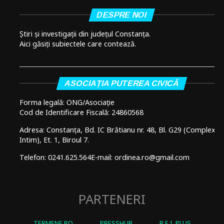
DESPRE NOI
Știri și investigații din județul Constanța.
Aici găsiți subiectele care contează.
ASOCIAȚIA PUTEREA CIVICĂ
Forma legală: ONG/Asociație
Cod de Identificare Fiscală: 24860568
Adresa: Constanța, Bd. IC Brătianu nr. 48, Bl. G29 (Complex
Intim), Et. 1, Biroul 7.
Telefon: 0241.625.564
E-mail: ordinea.ro@gmail.com
PARTENERI
TERMENE.RO
PRESSHUB
R.E.I. PLUS