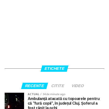
ETICHETE
RECENTE
CITITE
VIDEO
ACTUAL
34 de minute ago
Ambulanță atacată cu topoarele pentru
că ”fură copii”, în județul Cluj. Șoferul a
fost rănit la ochi