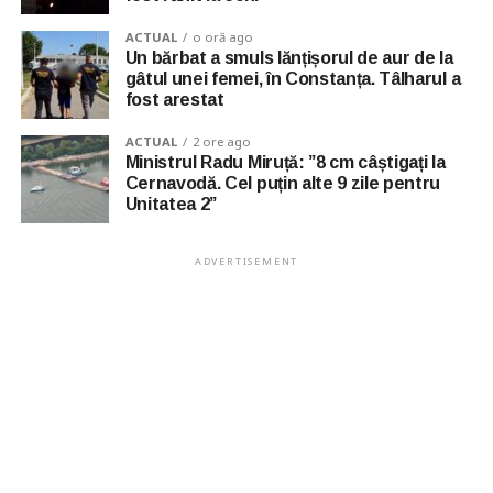
ACTUAL
o oră ago
Un bărbat a smuls lănțișorul de aur de la
gâtul unei femei, în Constanța. Tâlharul a
fost arestat
ACTUAL
2 ore ago
Ministrul Radu Miruță: ”8 cm câștigați la
Cernavodă. Cel puțin alte 9 zile pentru
Unitatea 2”
ADVERTISEMENT