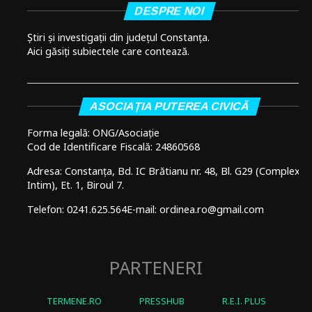
DESPRE NOI
Știri și investigații din județul Constanța.
Aici găsiți subiectele care contează.
ASOCIAȚIA PUTEREA CIVICĂ
Forma legală: ONG/Asociație
Cod de Identificare Fiscală: 24860568
Adresa: Constanța, Bd. IC Brătianu nr. 48, Bl. G29 (Complex
Intim), Et. 1, Biroul 7.
Telefon: 0241.625.564
E-mail: ordinea.ro@gmail.com
PARTENERI
TERMENE.RO
PRESSHUB
R.E.I. PLUS