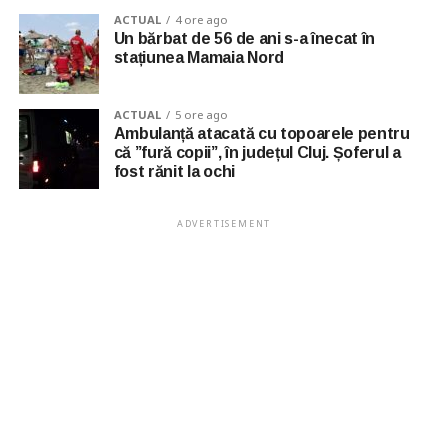
ACTUAL
4 ore ago
Un bărbat de 56 de ani s-a înecat în
stațiunea Mamaia Nord
ACTUAL
5 ore ago
Ambulanță atacată cu topoarele pentru
că ”fură copii”, în județul Cluj. Șoferul a
fost rănit la ochi
ADVERTISEMENT