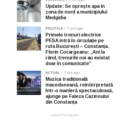
Update: Se oprește apa în
zona de nord a municipiului
Medgidia
POLITICA
7 ore ago
Primele trenuri electrice
PESA intră în circulație pe
ruta București – Constanța.
Florin Cocargeanu: „Ani la
rând, trenurile noi au existat
doar în comunicate”
ACTUAL
7 ore ago
Muzica tradițională
macedoneană, reinterpretată
într-o manieră spectaculoasă,
ajunge pe Faleza Cazinoului
din Constanța
ADVERTISEMENT