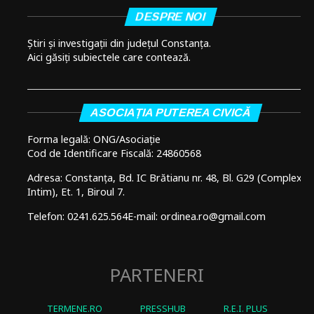
DESPRE NOI
Știri și investigații din județul Constanța.
Aici găsiți subiectele care contează.
ASOCIAȚIA PUTEREA CIVICĂ
Forma legală: ONG/Asociație
Cod de Identificare Fiscală: 24860568
Adresa: Constanța, Bd. IC Brătianu nr. 48, Bl. G29 (Complex
Intim), Et. 1, Biroul 7.
Telefon: 0241.625.564
E-mail: ordinea.ro@gmail.com
PARTENERI
TERMENE.RO
PRESSHUB
R.E.I. PLUS