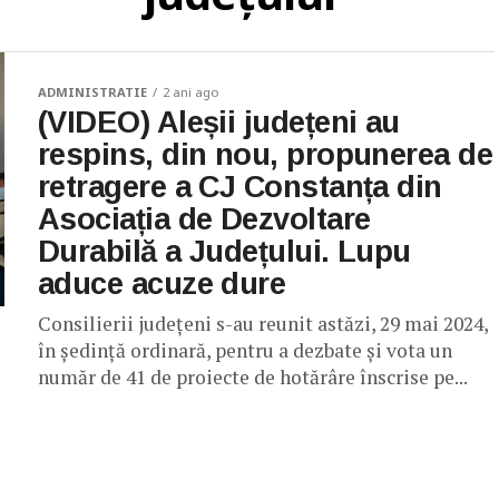
ADMINISTRATIE
2 ani ago
(VIDEO) Aleșii județeni au
respins, din nou, propunerea de
retragere a CJ Constanța din
Asociația de Dezvoltare
Durabilă a Județului. Lupu
aduce acuze dure
Consilierii județeni s-au reunit astăzi, 29 mai 2024,
în şedinţă ordinară, pentru a dezbate şi vota un
număr de 41 de proiecte de hotărâre înscrise pe...