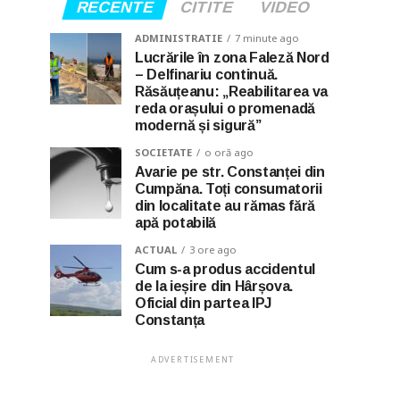
RECENTE
CITITE
VIDEO
ADMINISTRATIE
7 minute ago
Lucrările în zona Faleză Nord
– Delfinariu continuă.
Răsăuțeanu: „Reabilitarea va
reda orașului o promenadă
modernă și sigură”
SOCIETATE
o oră ago
Avarie pe str. Constanței din
Cumpăna. Toți consumatorii
din localitate au rămas fără
apă potabilă
ACTUAL
3 ore ago
Cum s-a produs accidentul
de la ieșire din Hârșova.
Oficial din partea IPJ
Constanța
ADVERTISEMENT