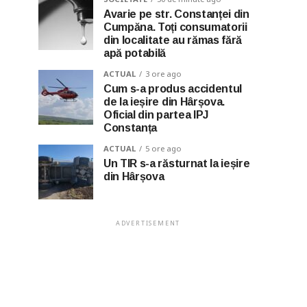
Avarie pe str. Constanței din
Cumpăna. Toți consumatorii
din localitate au rămas fără
apă potabilă
ACTUAL
3 ore ago
Cum s-a produs accidentul
de la ieșire din Hârșova.
Oficial din partea IPJ
Constanța
ACTUAL
5 ore ago
Un TIR s-a răsturnat la ieșire
din Hârșova
ADVERTISEMENT