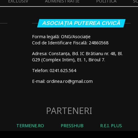
EXCLUSIV
ADMINISTRATIE
POLITICA
S
ASOCIAȚIA PUTEREA CIVICĂ
Forma legală: ONG/Asociație
Cod de Identificare Fiscală: 24860568
Adresa: Constanța, Bd. IC Brătianu nr. 48, Bl.
G29 (Complex Intim), Et. 1, Biroul 7.
Telefon: 0241.625.564
E-mail: ordinea.ro@gmail.com
PARTENERI
TERMENE.RO
PRESSHUB
R.E.I. PLUS