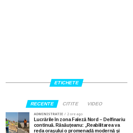
ETICHETE
RECENTE
CITITE
VIDEO
ADMINISTRATIE
2 ore ago
Lucrările în zona Faleză Nord – Delfinariu
continuă. Răsăuțeanu: „Reabilitarea va
reda orașului o promenadă modernă și