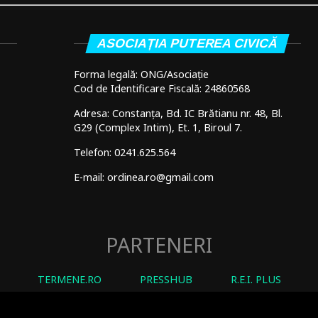
ASOCIAȚIA PUTEREA CIVICĂ
Forma legală: ONG/Asociație
Cod de Identificare Fiscală: 24860568
Adresa: Constanța, Bd. IC Brătianu nr. 48, Bl.
G29 (Complex Intim), Et. 1, Biroul 7.
Telefon: 0241.625.564
E-mail: ordinea.ro@gmail.com
PARTENERI
TERMENE.RO
PRESSHUB
R.E.I. PLUS