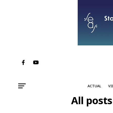
ACTUAL
VI
All post