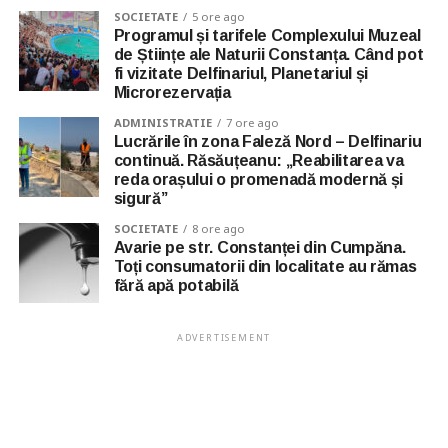
SOCIETATE
5 ore ago
Programul și tarifele Complexului Muzeal
de Științe ale Naturii Constanța. Când pot
fi vizitate Delfinariul, Planetariul și
Microrezervația
ADMINISTRATIE
7 ore ago
Lucrările în zona Faleză Nord – Delfinariu
continuă. Răsăuțeanu: „Reabilitarea va
reda orașului o promenadă modernă și
sigură”
SOCIETATE
8 ore ago
Avarie pe str. Constanței din Cumpăna.
Toți consumatorii din localitate au rămas
fără apă potabilă
ADVERTISEMENT