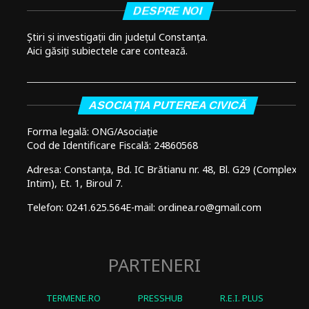
DESPRE NOI
Știri și investigații din județul Constanța.
Aici găsiți subiectele care contează.
ASOCIAȚIA PUTEREA CIVICĂ
Forma legală: ONG/Asociație
Cod de Identificare Fiscală: 24860568
Adresa: Constanța, Bd. IC Brătianu nr. 48, Bl. G29 (Complex
Intim), Et. 1, Biroul 7.
Telefon: 0241.625.564
E-mail: ordinea.ro@gmail.com
PARTENERI
TERMENE.RO
PRESSHUB
R.E.I. PLUS