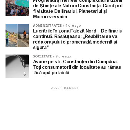
Programul și tarifele Complexului Muzeal
de Științe ale Naturii Constanța. Când pot
fi vizitate Delfinariul, Planetariul și
Microrezervația
ADMINISTRATIE
7 ore ago
Lucrările în zona Faleză Nord – Delfinariu
continuă. Răsăuțeanu: „Reabilitarea va
reda orașului o promenadă modernă și
sigură”
SOCIETATE
8 ore ago
Avarie pe str. Constanței din Cumpăna.
Toți consumatorii din localitate au rămas
fără apă potabilă
ADVERTISEMENT