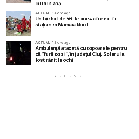
intra în apă
ACTUAL
4 ore ago
Un bărbat de 56 de ani s-a înecat în
stațiunea Mamaia Nord
ACTUAL
5 ore ago
Ambulanță atacată cu topoarele pentru
că ”fură copii”, în județul Cluj. Șoferul a
fost rănit la ochi
ADVERTISEMENT