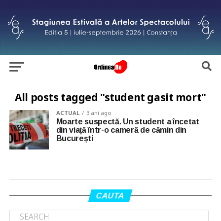
All posts tagged "student gasit mort"
ACTUAL
3 ani ago
Moarte suspectă. Un student a încetat
din viață într-o cameră de cămin din
București
CAUTA