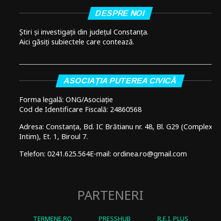
DESPRE NOI
Știri și investigații din județul Constanța.
Aici găsiți subiectele care contează.
ASOCIAȚIA PUTEREA CIVICĂ
Forma legală: ONG/Asociație
Cod de Identificare Fiscală: 24860568
Adresa: Constanța, Bd. IC Brătianu nr. 48, Bl. G29 (Complex
Intim), Et. 1, Biroul 7.
Telefon: 0241.625.564
E-mail: ordinea.ro@gmail.com
PARTENERI
TERMENE.RO
PRESSHUB
R.E.I. PLUS