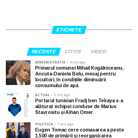
ETICHETE
RECENTE
CITITE
VIDEO
ADMINISTRATIE
4 ore ago
Primarul comunei Mihail Kogălniceanu,
Ancuta-Daniela Belu, mesaj pentru
locuitori, în condițiile diminuării
consumului de apă
ACTUAL
5 ore ago
Portarul tunisian Fradj ben Tekaya s-a
alăturat echipei conduse de Marius
Stavrositu și Aihan Omer
POLITICA
7 ore ago
Eugen Tomac cere comasarea a peste
1.500 de primării și reorganizarea