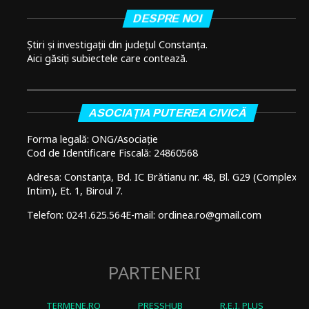
DESPRE NOI
Știri și investigații din județul Constanța.
Aici găsiți subiectele care contează.
ASOCIAȚIA PUTEREA CIVICĂ
Forma legală: ONG/Asociație
Cod de Identificare Fiscală: 24860568
Adresa: Constanța, Bd. IC Brătianu nr. 48, Bl. G29 (Complex
Intim), Et. 1, Biroul 7.
Telefon: 0241.625.564
E-mail: ordinea.ro@gmail.com
PARTENERI
TERMENE.RO
PRESSHUB
R.E.I. PLUS