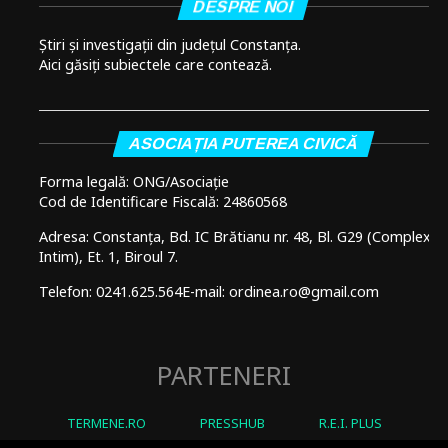
DESPRE NOI
Știri și investigații din județul Constanța.
Aici găsiți subiectele care contează.
ASOCIAȚIA PUTEREA CIVICĂ
Forma legală: ONG/Asociație
Cod de Identificare Fiscală: 24860568
Adresa: Constanța, Bd. IC Brătianu nr. 48, Bl. G29 (Complex
Intim), Et. 1, Biroul 7.
Telefon: 0241.625.564
E-mail: ordinea.ro@gmail.com
PARTENERI
TERMENE.RO
PRESSHUB
R.E.I. PLUS