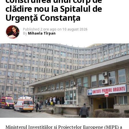
clădire nou la Spitalul de
Urgență Constanța
Published
2 ore ago
on
10 august 2026
By
Mihaela Tîrpan
Ministerul Investiţiilor şi Proiectelor Europene (MIPE) a