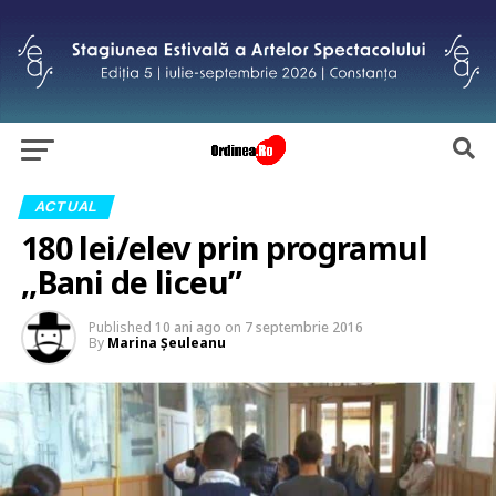
ACTUAL
180 lei/elev prin programul
,,Bani de liceu”
Published
10 ani ago
on
7 septembrie 2016
By
Marina Şeuleanu