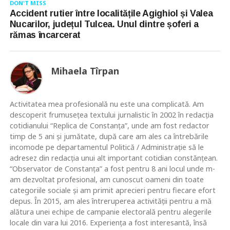
DON'T MISS
Accident rutier între localitățile Agighiol și Valea
Nucarilor, județul Tulcea. Unul dintre șoferi a
rămas încarcerat
Mihaela Tîrpan
Activitatea mea profesională nu este una complicată. Am
descoperit frumusețea textului jurnalistic în 2002 în redacția
cotidianului “Replica de Constanța”, unde am fost redactor
timp de 5 ani și jumătate, după care am ales ca întrebările
incomode pe departamentul Politică / Administrație să le
adresez din redacția unui alt important cotidian constănțean.
“Observator de Constanța” a fost pentru 8 ani locul unde m-
am dezvoltat profesional, am cunoscut oameni din toate
categoriile sociale și am primit aprecieri pentru fiecare efort
depus. În 2015, am ales întreruperea activității pentru a mă
alătura unei echipe de campanie electorală pentru alegerile
locale din vara lui 2016. Experiența a fost interesantă, însă