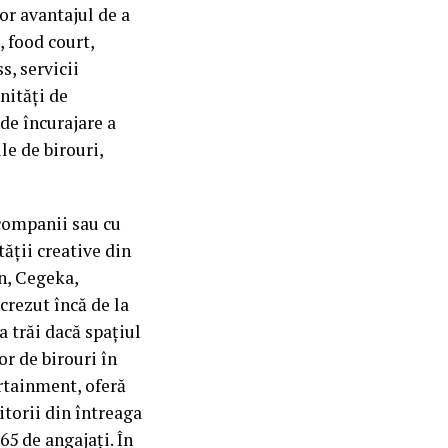
lor avantajul de a
, food court,
s, servicii
nități de
de încurajare a
le de birouri,
 companii sau cu
ății creative din
n, Cegeka,
crezut încă de la
a trăi dacă spațiul
or de birouri în
ertainment, oferă
itorii din întreaga
65 de angajați. În