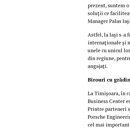
prezent, suntem o 
soluții ce facilite
Manager Palas Iaşi
Astfel, la Iași s-
internaționale și 
unele cu unicul lo
din regiune, pentr
angajați.
Birouri cu grădi
La Timișoara, în ca
Business Center es
Printre parteneri
Porsche Engineeri
cel mai important 