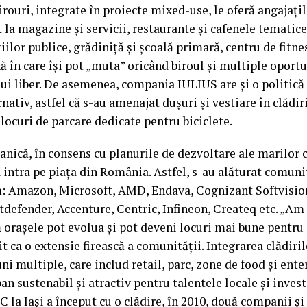
irouri, integrate în proiecte mixed-use, le oferă angajați
 la magazine și servicii, restaurante și cafenele tematice
țiilor publice, grădiniță și școală primară, centru de fitnes
ă în care își pot „muta” oricând biroul și multiple oportu
ui liber. De asemenea, compania IULIUS are și o politică 
nativ, astfel că s-au amenajat dușuri și vestiare în clădiri
 locuri de parcare dedicate pentru biciclete.
ganică, în consens cu planurile de dezvoltare ale marilor
a intra pe piața din România. Astfel, s-au alăturat comunit
 Amazon, Microsoft, AMD, Endava, Cognizant Softvisio
itdefender, Accenture, Centric, Infineon, Createq etc. „Am 
ă orașele pot evolua și pot deveni locuri mai bune pentru 
t ca o extensie firească a comunității. Integrarea clădiril
ni multiple, care includ retail, parc, zone de food și ent
ban sustenabil și atractiv pentru talentele locale și invest
la Iași a început cu o clădire, în 2010, două companii și 