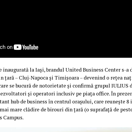
e inaugurată la Iași, brandul United Business Center s-a d
n țară – Cluj-Napoca și Timișoara – devenind o rețea naț
are se bucură de notorietate și confirmă grupul IULIUS d
zvoltatori și operatori inclusiv pe piața office. În prezent
ant hub de business în centrul orașului, care reunește 8 i
a mai mare clădire de birouri din țară (o suprafață de pes
las Campus.