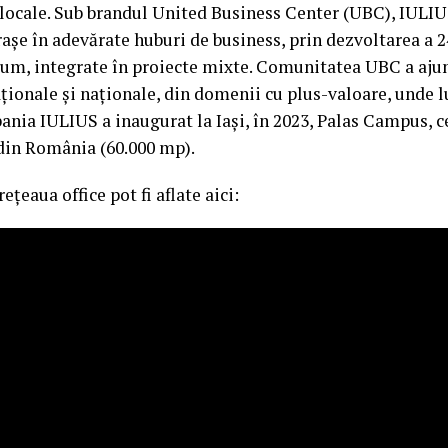
locale. Sub brandul United Business Center (UBC), IULIU
rașe în adevărate huburi de business, prin dezvoltarea a 
ium, integrate în proiecte mixte. Comunitatea UBC a ajun
ionale și naționale, din domenii cu plus-valoare, unde l
ania IULIUS a inaugurat la Iași, în 2023, Palas Campus, 
 din România (60.000 mp).
țeaua office pot fi aflate aici: