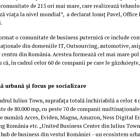
comunitate de 215 ori mai mare, care realizează tehnolog
ază viața la nivel mondial”, a declarat Ionuț Pavel, Office
.
a format o comunitate de business puternică ce include co
naționale din domeniile IT, Outsourcing, automotive, asigu
r centru din România. Acestea formează cel mai mare pol 
u că, în cadrul celor 60 de companii pe care le găzduiește,
nă urbană și focus pe socializare
drul Iulius Town, suprafața totală închiriabilă a celor 4 
te de 80.000 mp, cu peste 70 de companii multinaționale ș
 se numără Acces, Eviden, Magna, Amazon, Ness Digital E
ng România etc. „United Business Center din Iulius Tow
hub de business din vestul României – un ecosistem urban