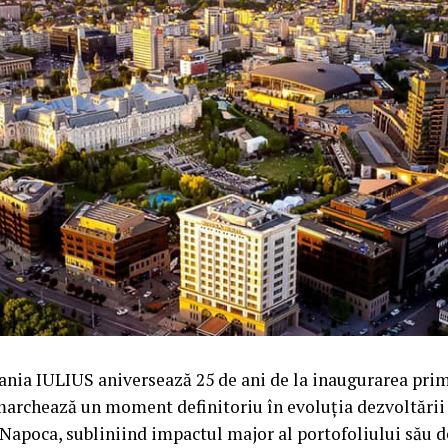
nia IULIUS aniversează 25 de ani de la inaugurarea prim
archează un moment definitoriu în evoluția dezvoltării u
Napoca, subliniind impactul major al portofoliului său de