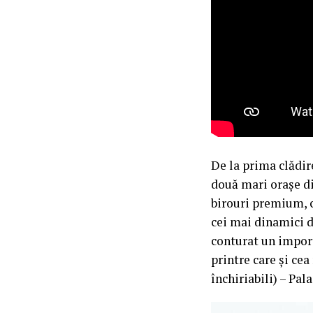
De la prima clădir
două mari orașe di
birouri premium, c
cei mai dinamici de
conturat un import
printre care și ce
închiriabili) – Pa