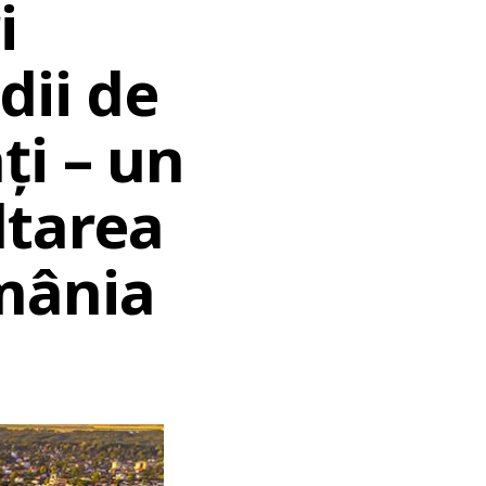
i
dii de
ți – un
ltarea
mânia