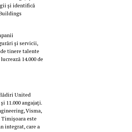
ii și identifică
 Buildings
mpanii
rări și servicii,
de tinere talente
 lucrează 14.000 de
clădiri United
i 11.000 angajați.
ngineering, Visma,
n Timișoara este
 integrat, care a