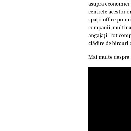
asupra economiei 
centrele acestor o
spații office prem
companii, multinaț
angajați. Tot comp
clădire de birouri
Mai multe despre re