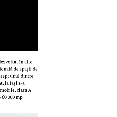
ezvoltat în alte
ională de spații de
rept unul dintre
, la Iași s-a
mobile, clasa A,
te 60.000 mp