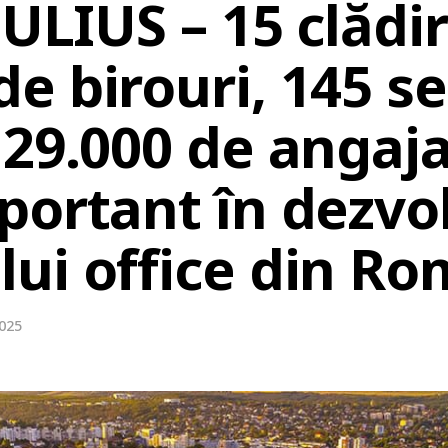
IULIUS – 15 clădir
 birouri, 145 se
29.000 de angaja
portant în dezvo
ui office din Ro
2025