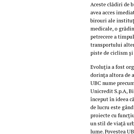
Aceste clădiri de b
avea acces imediat
birouri ale institu
medicale, o grădin
petrecere a timpul
transportului alter
piste de ciclism și
Evoluția a fost or
dorința altora de 
UBC nume precum:
Unicredit S.p.A, B
început în ideea c
de lucru este gândi
proiecte cu funcțiu
un stil de viață ur
lume. Povestea UBC 