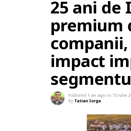
25 ani de 
premium de
companii, 
impact im
segmentul
Published
1 an ago
on
15 iulie 
By
Tatian Iorga