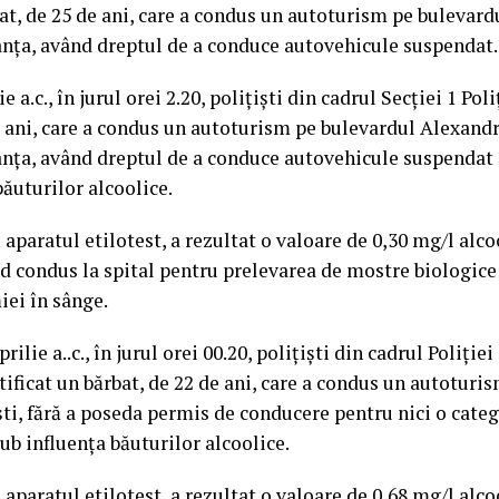
bat, de 25 de ani, care a condus un autoturism pe buleva
nța, având dreptul de a conduce autovehicule suspendat.
e a.c., în jurul orei 2.20, polițiști din cadrul Secției 1 Pol
e ani, care a condus un autoturism pe bulevardul Alexan
ța, având dreptul de a conduce autovehicule suspendat ș
băuturilor alcoolice.
 aparatul etilotest, a rezultat o valoare de 0,30 mg/l alco
ind condus la spital pentru prelevarea de mostre biologice
iei în sânge.
rilie a..c., în jurul orei 00.20, polițiști din cadrul Poliției
tificat un bărbat, de 22 de ani, care a condus un autoturi
ti, fără a poseda permis de conducere pentru nici o categ
sub influența băuturilor alcoolice.
 aparatul etilotest, a rezultat o valoare de 0,68 mg/l alco