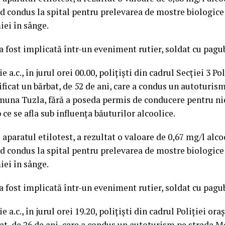
ind condus la spital pentru prelevarea de mostre biologice
iei în sânge.
a fost implicată într-un eveniment rutier, soldat cu pagu
e a.c., în jurul orei 00.00, polițiști din cadrul Secției 3 Po
ficat un bărbat, de 52 de ani, care a condus un autoturis
una Tuzla, fără a poseda permis de conducere pentru nic
 ce se afla sub influența băuturilor alcoolice.
 aparatul etilotest, a rezultat o valoare de 0,67 mg/l alco
ind condus la spital pentru prelevarea de mostre biologice
iei în sânge.
a fost implicată într-un eveniment rutier, soldat cu pagu
ie a.c., în jurul orei 19.20, polițiști din cadrul Poliției o
bat, de 26 de ani, care a condus un autoturism pe strada M