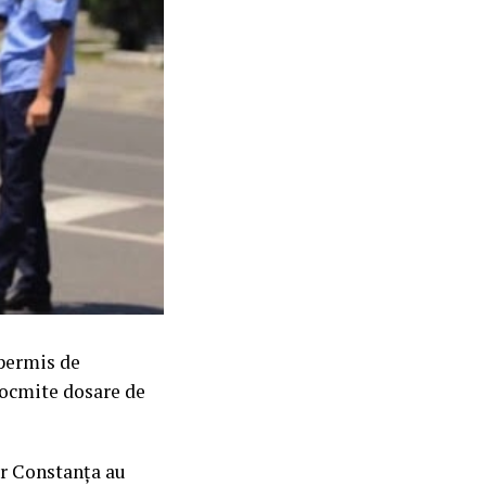
 permis de
ntocmite dosare de
ier Constanța au