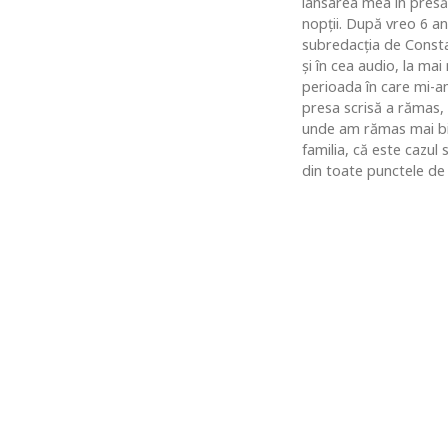
lansarea mea în presă
nopţii. După vreo 6 an
subredacţia de Constan
şi în cea audio, la ma
perioada în care mi-am
presa scrisă a rămas,
unde am rămas mai bine
familia, că este cazul
din toate punctele de 