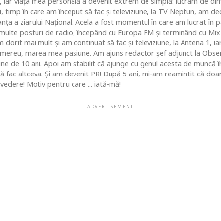
, iar viaţa mea personală a devenit extrem de simplă: lucram de dim
i, timp în care am început să fac şi televiziune, la TV Neptun, am dec
ţa a ziarului Naţional. Acela a fost momentul în care am lucrat în pa
i multe posturi de radio, începând cu Europa FM şi terminând cu Mix
 dorit mai mult şi am continuat să fac şi televiziune, la Antena 1, ia
 mereu, marea mea pasiune. Am ajuns redactor şef adjunct la Obse
 de 10 ani. Apoi am stabilit că ajunge cu genul acesta de muncă în c
 să fac altceva. Şi am devenit PR! După 5 ani, mi-am reamintit că do
vedere! Motiv pentru care ... iată-mă!
ADVERTISEMENT