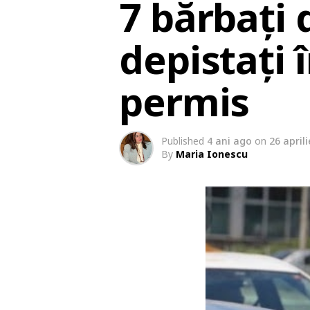
7 bărbați 
depistați 
permis
Published
4 ani ago
on
26 april
By
Maria Ionescu