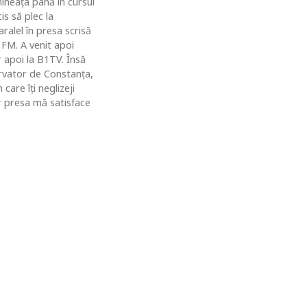
ineaţa până în cursul
is să plec la
ralel în presa scrisă
 FM. A venit apoi
r apoi la B1TV. Însă
rvator de Constanţa,
are îţi neglizeji
ar presa mă satisface