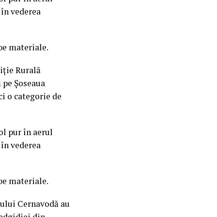
 în vederea
be materiale.
liție Rurală
m pe Șoseaua
i o categorie de
ol pur în aerul
 în vederea
be materiale.
rașului Cernavodă au
edgidiei din