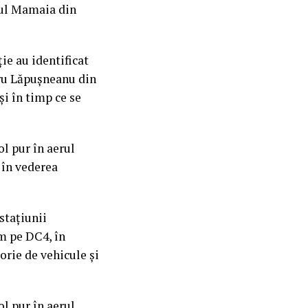
rdul Mamaia din
iție au identificat
dru Lăpușneanu din
i în timp ce se
ol pur în aerul
 în vederea
 stațiunii
sm pe DC4, în
orie de vehicule și
ol pur în aerul