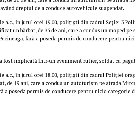
 având dreptul de a conduce autovehicule suspendat.
e a.c., în jurul orei 19.00, polițiști din cadrul Seției 3 Pol
ficat un bărbat, de 35 de ani, care a condus un moped pe 
ecineaga, fără a poseda permis de conducere pentru nici
a fost implicată într-un eveniment rutier, soldat cu pagu
ie a.c., în jurul orei 18.00, polițiști din cadrul Poliției or
bat, de 19 ani, care a condus un autoturism pe strada Mirc
ră a poseda permis de conducere pentru nicio categorie d