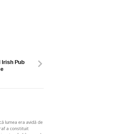
 Irish Pub
te
u că lumea era avidă de
af a constituit