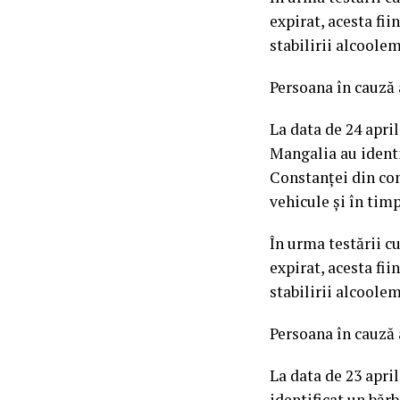
expirat, acesta fi
stabilirii alcoolem
Persoana în cauză 
La data de 24 aprili
Mangalia au identi
Constanței din com
vehicule și în timp
În urma testării cu
expirat, acesta fi
stabilirii alcoolem
Persoana în cauză 
La data de 23 april
identificat un băr