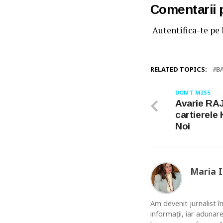
Comentarii
Autentifica-te pe
RELATED TOPICS:
B
DON'T MISS
Avarie RAJ
cartierele 
Noi
Maria 
Am devenit jurnalist în
informaţii, iar adunar