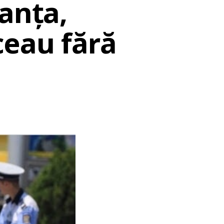
tanța,
ceau fără