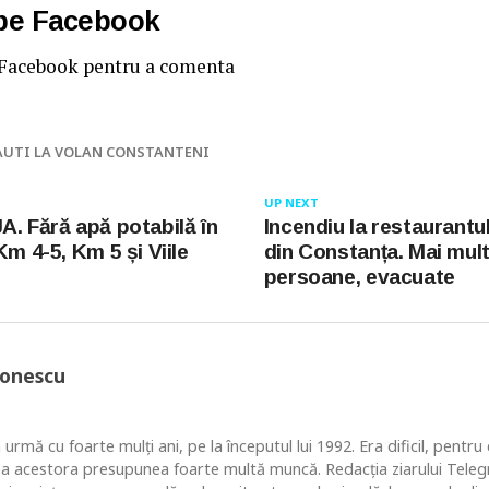
 pe Facebook
 Facebook pentru a comenta
AUTI LA VOLAN CONSTANTENI
UP NEXT
A. Fără apă potabilă în
Incendiu la restaurantul
Km 4-5, Km 5 și Viile
din Constanța. Mai mul
persoane, evacuate
Ionescu
 urmă cu foarte mulţi ani, pe la începutul lui 1992. Era dificil, pentr
ea acestora presupunea foarte multă muncă. Redacţia ziarului Telegr