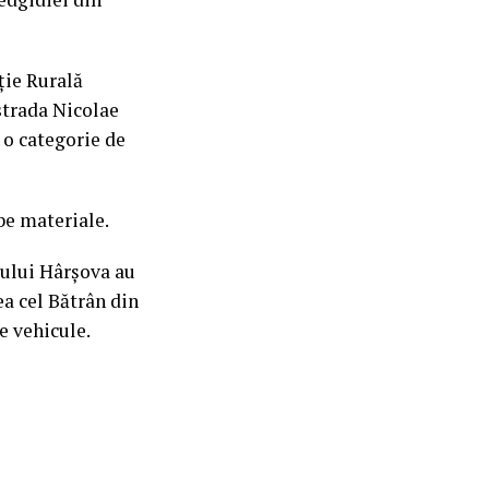
iție Rurală
strada Nicolae
 o categorie de
be materiale.
așului Hârșova au
ea cel Bătrân din
e vehicule.