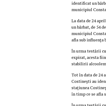
identificat un băr
municipiul Consta
La data de 24 aprili
un bărbat, de 54 d
municipiul Constan
afla sub influența 
În urma testării cu
expirat, acesta fi
stabilirii alcoolem
Tot în data de 24 ap
Costinești au iden
stațiunea Costineș
în timp ce se afla 
În urma testării cu