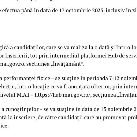
e efectua până în data de 17 octombrie 2025, inclusiv în z
că a candidaților, care se va realiza la o dată şi într-o loc
r înscrierii, tot prin intermediul platformei Hub de servi
.mai.gov.ro. sectiunea „Învățământ”.
a performanței fizice – se susține în perioada 7-12 noiem
lecție, într-o locație ce va fi anunțată ulterior, prin int
 nivelul M.A.I – https://hub.mai.gov.ro/, secțiunea „Învăță
 a cunoștințelor – se va susține în data de 15 noiembrie 2
tă la înscriere, de către candidații care au promovat pro
ice.