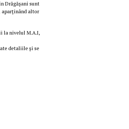
n Drăgăşani sunt
ri aparținând altor
 la nivelul M.A.I,
te detaliile și se