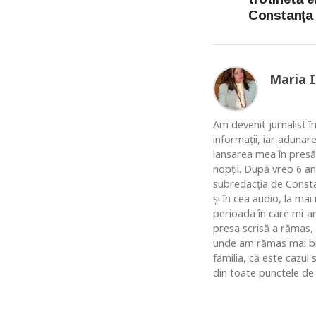
Constanța
Maria 
Am devenit jurnalist în
informaţii, iar adunar
lansarea mea în presă
nopţii. După vreo 6 an
subredacţia de Constan
şi în cea audio, la ma
perioada în care mi-am
presa scrisă a rămas,
unde am rămas mai bine
familia, că este cazul
din toate punctele de 