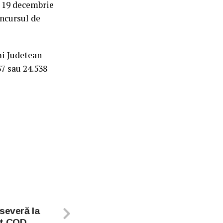
– 19 decembrie
oncursul de
mi Judetean
37 sau 24.538
severă la
at COD