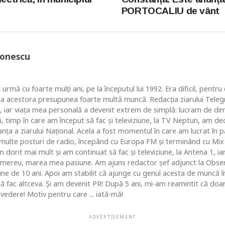
PORTOCALIU de vânt
Ionescu
 urmă cu foarte mulţi ani, pe la începutul lui 1992. Era dificil, pentr
ea acestora presupunea foarte multă muncă. Redacţia ziarului Telegr
, iar viaţa mea personală a devenit extrem de simplă: lucram de dim
i, timp în care am început să fac şi televiziune, la TV Neptun, am dec
ţa a ziarului Naţional. Acela a fost momentul în care am lucrat în pa
i multe posturi de radio, începând cu Europa FM şi terminând cu Mix
 dorit mai mult şi am continuat să fac şi televiziune, la Antena 1, ia
 mereu, marea mea pasiune. Am ajuns redactor şef adjunct la Obse
 de 10 ani. Apoi am stabilit că ajunge cu genul acesta de muncă în c
 să fac altceva. Şi am devenit PR! După 5 ani, mi-am reamintit că do
vedere! Motiv pentru care ... iată-mă!
ADVERTISEMENT