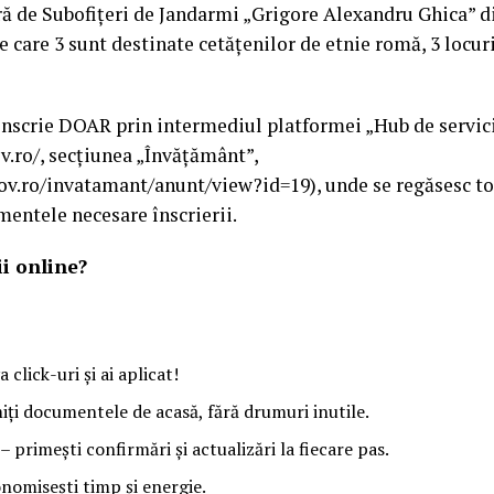
ră de Subofiţeri de Jandarmi „Grigore Alexandru Ghica” di
e care 3 sunt destinate cetățenilor de etnie romă, 3 locu
înscrie DOAR prin intermediul platformei „Hub de servicii
v.ro/, secţiunea „Învățământ”,
ov.ro/invatamant/anunt/view?id=19), unde se regăsesc toa
entele necesare înscrierii.
ii online?
 click-uri și ai aplicat!
iți documentele de acasă, fără drumuri inutile.
 primești confirmări și actualizări la fiecare pas.
onomisești timp și energie.