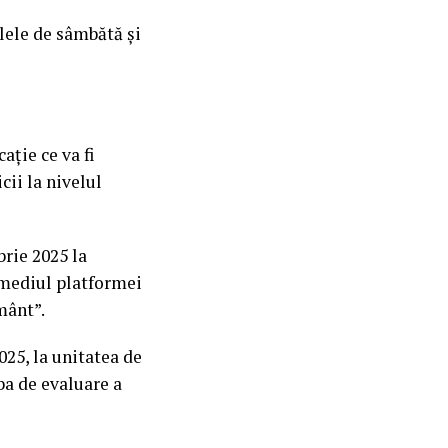
ilele de sâmbătă şi
ație ce va fi
cii la nivelul
brie 2025 la
ermediul platformei
mânt”.
025, la unitatea de
ba de evaluare a