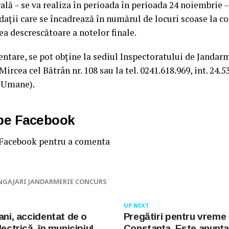
ă – se va realiza în perioada în perioada 24 noiembrie 
dații care se încadrează în numărul de locuri scoase la c
ea descrescătoare a notelor finale.
ntare, se pot obține la sediul Inspectoratului de Jandar
ircea cel Bătrân nr. 108 sau la tel. 0241.618.969, int. 24.5
e Umane).
 pe Facebook
 Facebook pentru a comenta
NGAJARI JANDARMERIE CONCURS
UP NEXT
ani, accidentat de o
Pregătiri pentru vreme 
lectrică, în municipiul
Constanța. Este anunț