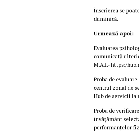
Înscrierea se poat
duminică.
Urmează apoi:
Evaluarea psihologi
comunicată ulterio
M.A.I.- https:/hub
Proba de evaluare 
centrul zonal de se
Hub de servicii la
Proba de verificare
învăţământ selecta
performanţelor fiz