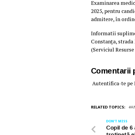
Examinarea medical
2025, pentru candi
admitere, în ordin
Informatii suplime
Constanța, strada M
(Serviciul Resurs
Comentarii
Autentifica-te pe
RELATED TOPICS:
A
DON'T MISS
Copil de 6 
trotinetă e