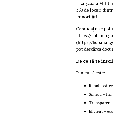
– La Şcoala Milita
350 de locuri dintr
minorități.
Candidații se pot 
https://hub.mai.go
(https://hub.mai.g
pot descărca docum
De ce să te înscr
Pentru că este:
Rapid – câteva
Simplu – trim
Transparent –
Eficient – ec