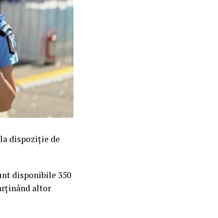
la dispoziție de
sunt disponibile 350
parținând altor