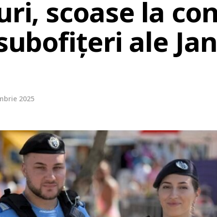
uri, scoase la co
 subofițeri ale J
mbrie 2025