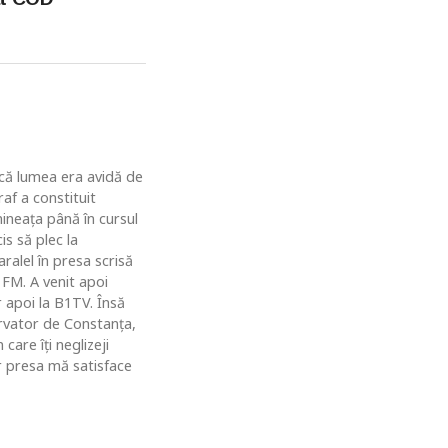
u că lumea era avidă de
af a constituit
ineaţa până în cursul
is să plec la
ralel în presa scrisă
 FM. A venit apoi
r apoi la B1TV. Însă
rvator de Constanţa,
are îţi neglizeji
ar presa mă satisface