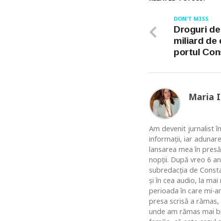
DON'T MISS
Droguri de
miliard de 
portul Con
Maria 
Am devenit jurnalist în
informaţii, iar adunar
lansarea mea în presă
nopţii. După vreo 6 an
subredacţia de Constan
şi în cea audio, la ma
perioada în care mi-am
presa scrisă a rămas,
unde am rămas mai bine