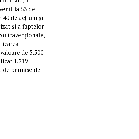
flictuale, au
venit la 53 de
e 40 de acţiuni şi
zat şi a faptelor
 contravenționale,
ificarea
 valoare de 5.500
plicat 1.219
31 de permise de