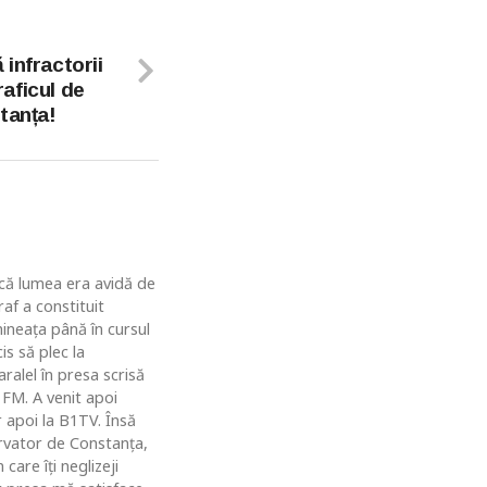
infractorii
raficul de
tanța!
u că lumea era avidă de
af a constituit
ineaţa până în cursul
is să plec la
ralel în presa scrisă
 FM. A venit apoi
r apoi la B1TV. Însă
rvator de Constanţa,
are îţi neglizeji