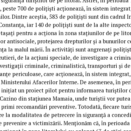
 siguranța turiștilor de pe litoral. Astfel, în perioada 
c, peste 700 de polițiști acționează, în sistem integrat
ilor. Dintre aceștia, 583 de polițiști sunt din cadrul 
Constanța, iar 140 de polițiști sunt de la alte inspect
etașați pentru a acționa în zona stațiunilor de pe lito
or antisociale, protejarea drepturilor și a bunurilor c
ța la malul mării. În activități sunt angrenați polițiș
 rutieri, de la acțiuni speciale, de investigare a crimina
estigații criminale, criminalistică, transporturi și de
tanțe periculoase, care acționează, în sistem integrat
 Ministerului Afacerilor Interne. De asemenea, în per
i inițiat un proiect pilot pentru informarea turiștilor 
Cazino din stațiunea Mamaia, unde turiștii vor pute
r primi recomandări preventive. Totodată, fiecare turis
re la modalitatea de petrecere în siguranță a concediu
e prevenire a victimizării. Menționăm că, în perioada 