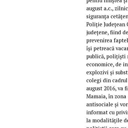
pentru liniștea și
august a.c., zilni
siguranța cetățen
Poliție Județean 
județene, fiind d
prevenirea faptel
își petreacă vacan
publică, polițiști
economice, de inv
explozivi și subs
colegi din cadrul
august 2016, va f
Mamaia, în zona 
antisociale și vo
informat cu privi
la modalitățile d