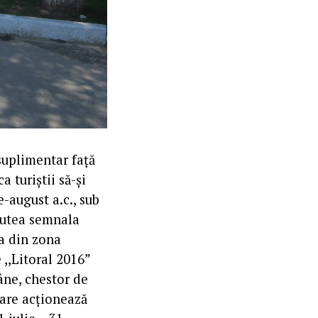
 suplimentar față
 turiștii să-și
-august a.c., sub
 putea semnala
ja din zona
 ,,Litoral 2016”
âne, chestor de
care acționează