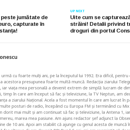
UP NEXT
 peste jumătate de
Uite cum se capturează 
euro, capturate în
străini! Detalii privind t
stanța!
droguri din portul Cons
Ionescu
 urmă cu foarte mulţi ani, pe la începutul lui 1992. Era dificil, pentr
ea acestora presupunea foarte multă muncă. Redacţia ziarului Telegr
, iar viaţa mea personală a devenit extrem de simplă: lucram de dim
i, timp în care am început să fac şi televiziune, la TV Neptun, am dec
ţa a ziarului Naţional. Acela a fost momentul în care am lucrat în pa
i multe posturi de radio, începând cu Europa FM şi terminând cu Mix
 dorit mai mult şi am continuat să fac şi televiziune, la Antena 1, ia
 mereu, marea mea pasiune. Am ajuns redactor şef adjunct la Obse
 de 10 ani. Apoi am stabilit că ajunge cu genul acesta de muncă în c