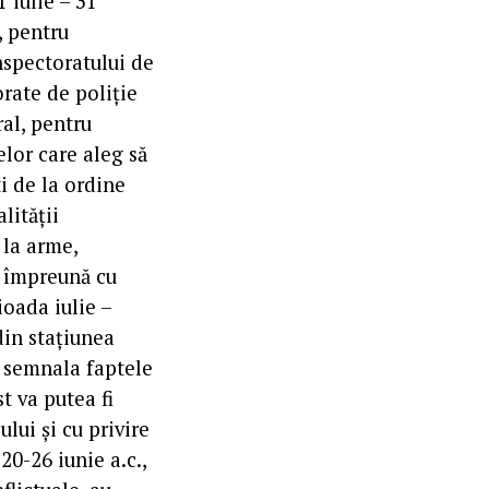
1 iulie – 31
, pentru
Inspectoratului de
orate de poliție
ral, pentru
elor care aleg să
ti de la ordine
lității
 la arme,
, împreună cu
ioada iulie –
din stațiunea
a semnala faptele
t va putea fi
lui și cu privire
20-26 iunie a.c.,