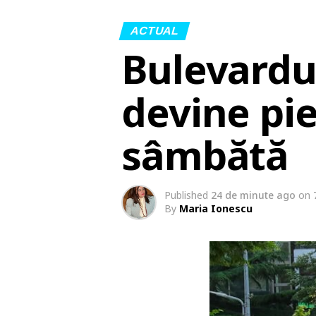
ACTUAL
Bulevardu
devine pie
sâmbătă
Published
24 de minute ago
on
By
Maria Ionescu