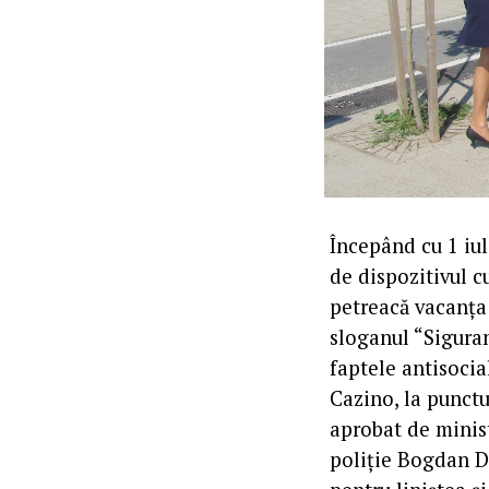
Începând cu 1 iul
de dispozitivul c
petreacă vacanța 
sloganul “Siguran
faptele antisocia
Cazino, la punctu
aprobat de minist
poliție Bogdan D