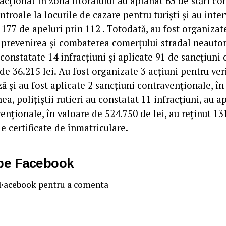
 acționat în zona litoralului au aplanat 63 de stări con
ntroale la locurile de cazare pentru turişti și au inter
i 177 de apeluri prin 112 . Totodată, au fost organizat
prevenirea și combaterea comerţului stradal neautori
d constatate 14 infracțiuni și aplicate 91 de sancțiuni
 de 36.215 lei. Au fost organizate 3 acțiuni pentru ver
ă și au fost aplicate 2 sancțiuni contravenţionale, în
a, polițiștii rutieri au constatat 11 infracțiuni, au a
enționale, în valoare de 524.750 de lei, au reținut 1
e certificate de înmatriculare.
 pe Facebook
 Facebook pentru a comenta