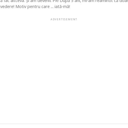
 să fac altceva. Şi am devenit PR! După 5 ani, mi-am reamintit că do
vedere! Motiv pentru care ... iată-mă!
ADVERTISEMENT