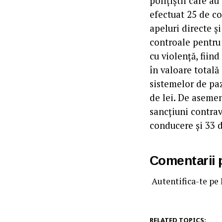
polițiștii care au
efectuat 25 de co
apeluri directe ș
controale pentru 
cu violenţă, fiin
în valoare totală
sistemelor de paz
de lei. De asemene
sancțiuni contrav
conducere și 33 d
Comentarii
Autentifica-te pe
RELATED TOPICS: