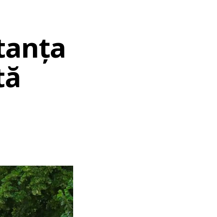
tanța
tă