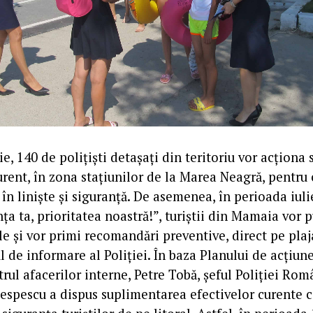
ie, 140 de polițiști detașați din teritoriu vor acționa
urent, în zona stațiunilor de la Marea Neagră, pentru ca
în liniște și siguranță. De asemenea, în perioada iulie
ța ta, prioritatea noastră!”, turiștii din Mamaia vor
le și vor primi recomandări preventive, direct pe pla
l de informare al Poliției. În baza Planului de acțiune
rul afacerilor interne, Petre Tobă, șeful Poliției Rom
espescu a dispus suplimentarea efectivelor curente 