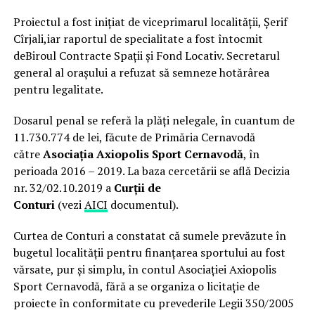
Proiectul a fost inițiat de viceprimarul localității, Șerif
Cîrjali,iar raportul de specialitate a fost întocmit
deBiroul Contracte Spații și Fond Locativ. Secretarul
general al orașului a refuzat să semneze hotărârea
pentru legalitate.
Dosarul penal se referă la plăți nelegale, în cuantum de
11.730.774 de lei, făcute de Primăria Cernavodă
către
Asociația Axiopolis Sport Cernavodă
, în
perioada 2016 – 2019. La baza cercetării se află Decizia
nr. 32/02.10.2019 a
Curții de
Conturi
(vezi
AICI
documentul).
Curtea de Conturi a constatat că sumele prevăzute în
bugetul localității pentru finanțarea sportului au fost
vărsate, pur și simplu, în contul Asociației Axiopolis
Sport Cernavodă, fără a se organiza o licitație de
proiecte în conformitate cu prevederile Legii 350/2005