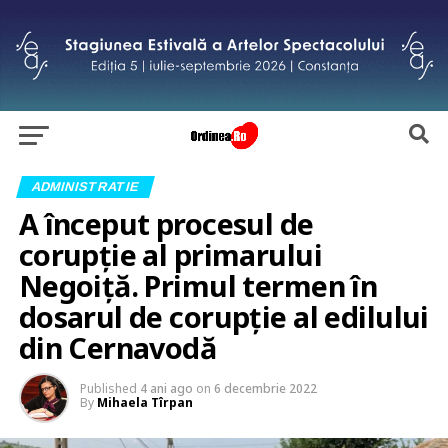
ADMINISTRATIE
A început procesul de
corupție al primarului
Negoiță. Primul termen în
dosarul de corupție al edilului
din Cernavodă
Published
4 ani ago
on
6 decembrie 2022
By
Mihaela Tîrpan