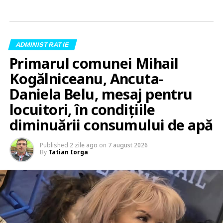
ADMINISTRATIE
Primarul comunei Mihail
Kogălniceanu, Ancuta-
Daniela Belu, mesaj pentru
locuitori, în condițiile
diminuării consumului de apă
Published
2 zile ago
on
7 august 2026
By
Tatian Iorga