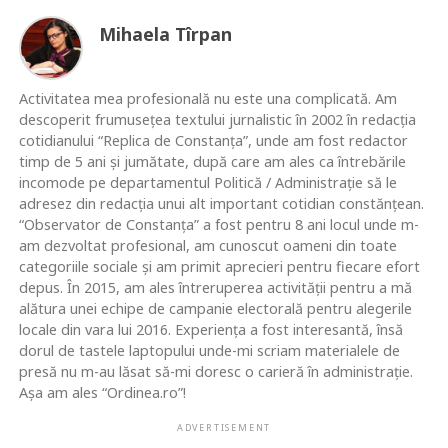
Mihaela Tîrpan
Activitatea mea profesională nu este una complicată. Am
descoperit frumusețea textului jurnalistic în 2002 în redacția
cotidianului “Replica de Constanța”, unde am fost redactor
timp de 5 ani și jumătate, după care am ales ca întrebările
incomode pe departamentul Politică / Administrație să le
adresez din redacția unui alt important cotidian constănțean.
“Observator de Constanța” a fost pentru 8 ani locul unde m-
am dezvoltat profesional, am cunoscut oameni din toate
categoriile sociale și am primit aprecieri pentru fiecare efort
depus. În 2015, am ales întreruperea activității pentru a mă
alătura unei echipe de campanie electorală pentru alegerile
locale din vara lui 2016. Experiența a fost interesantă, însă
dorul de tastele laptopului unde-mi scriam materialele de
presă nu m-au lăsat să-mi doresc o carieră în administrație.
Așa am ales “Ordinea.ro”!
ADVERTISEMENT