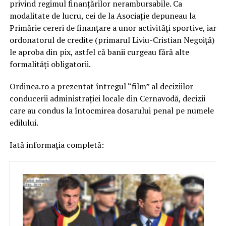
privind regimul finanțărilor nerambursabile. Ca
modalitate de lucru, cei de la Asociație depuneau la
Primărie cereri de finanțare a unor activități sportive, iar
ordonatorul de credite (primarul Liviu-Cristian Negoiță)
le aproba din pix, astfel că banii curgeau fără alte
formalități obligatorii.
Ordinea.ro a prezentat întregul “film” al deciziilor
conducerii administrației locale din Cernavodă, decizii
care au condus la întocmirea dosarului penal pe numele
edilului.
Iată informația completă: