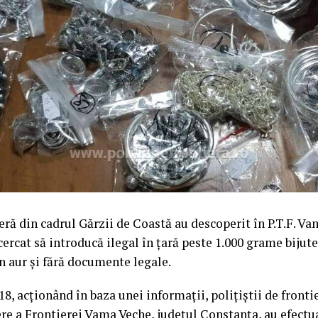
ieră din cadrul Gărzii de Coastă au descoperit în P.T.F. V
ercat să introducă ilegal în ţară peste 1.000 grame bijute
in aur și fără documente legale.
18, acționând în baza unei informaţii, polițiștii de fronti
re a Frontierei Vama Veche, județul Constanța, au efectu