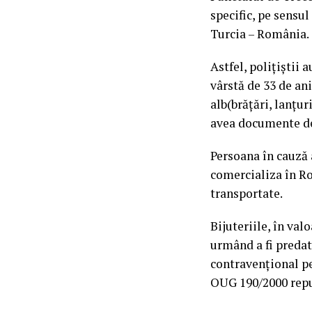
specific, pe sensul
Turcia – România.
Astfel, polițiștii 
vârstă de 33 de an
alb(brățări, lanțuri
avea documente de 
Persoana în cauză a
comercializa în R
transportate.
Bijuteriile, în val
urmând a fi predat
contravențional pe
OUG 190/2000 repu