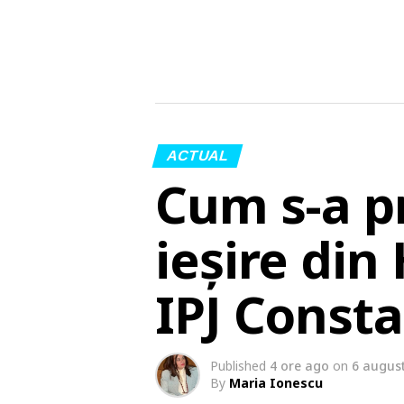
ACTUAL
Cum s-a p
ieșire din
IPJ Const
Published
4 ore ago
on
6 augus
By
Maria Ionescu