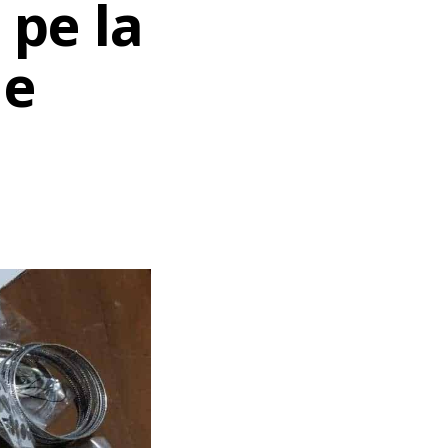
 pe la
de