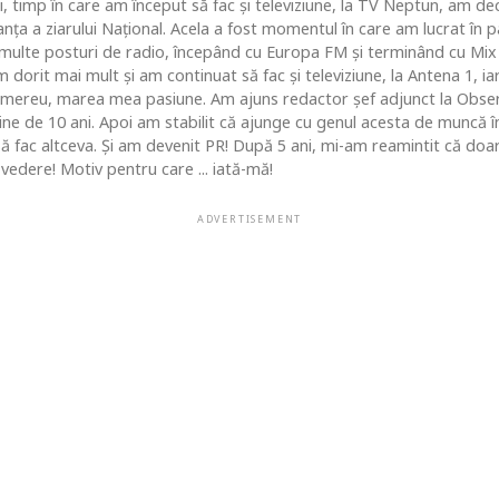
i, timp în care am început să fac şi televiziune, la TV Neptun, am dec
ţa a ziarului Naţional. Acela a fost momentul în care am lucrat în pa
i multe posturi de radio, începând cu Europa FM şi terminând cu Mix
 dorit mai mult şi am continuat să fac şi televiziune, la Antena 1, ia
 mereu, marea mea pasiune. Am ajuns redactor şef adjunct la Obse
 de 10 ani. Apoi am stabilit că ajunge cu genul acesta de muncă în c
 să fac altceva. Şi am devenit PR! După 5 ani, mi-am reamintit că do
vedere! Motiv pentru care ... iată-mă!
ADVERTISEMENT