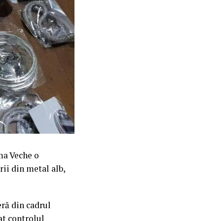
ama Veche o
rii din metal alb,
eră din cadrul
at controlul