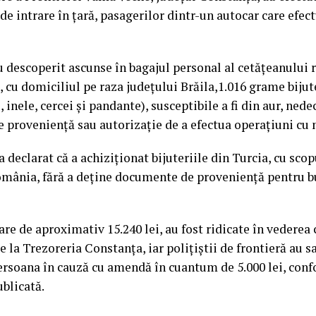
 de intrare în ţară, pasagerilor dintr-un autocar care efec
au descoperit ascunse în bagajul personal al cetăţeanului r
i, cu domiciliul pe raza județului Brăila,1.016 grame bijut
, inele, cercei și pandante), susceptibile a fi din aur, nede
proveniență sau autorizație de a efectua operațiuni cu 
 declarat că a achiziţionat bijuteriile din Turcia, cu scop
omânia, fără a deține documente de provenienţă pentru b
oare de aproximativ 15.240 lei, au fost ridicate în vederea 
e la Trezoreria Constanța, iar poliţiştii de frontieră au s
rsoana în cauză cu amendă în cuantum de 5.000 lei, confo
blicată.