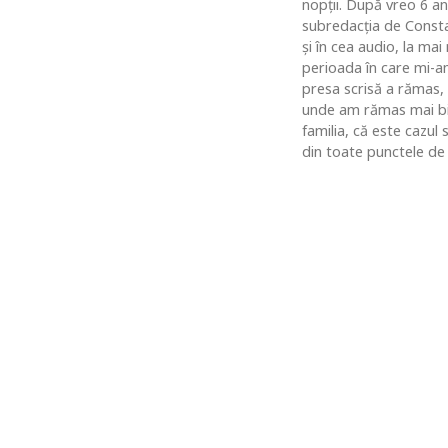
nopţii. După vreo 6 an
subredacţia de Constan
şi în cea audio, la ma
perioada în care mi-am
presa scrisă a rămas,
unde am rămas mai bine
familia, că este cazul
din toate punctele de 