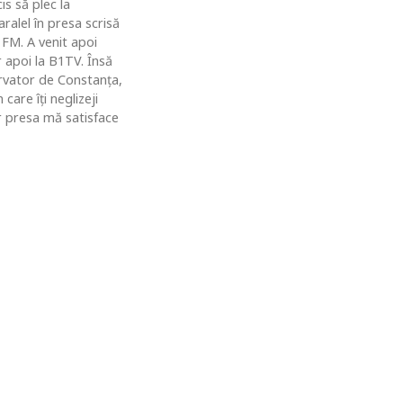
is să plec la
ralel în presa scrisă
 FM. A venit apoi
r apoi la B1TV. Însă
rvator de Constanţa,
are îţi neglizeji
ar presa mă satisface