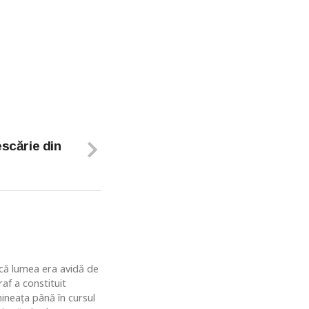
escărie din
u că lumea era avidă de
af a constituit
ineaţa până în cursul