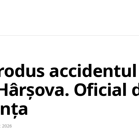
rodus accidentul 
 Hârșova. Oficial 
anța
t 2026