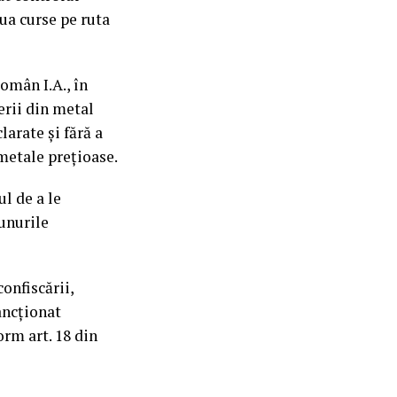
tua curse pe ruta
omân I.A., în
erii din metal
clarate și fără a
metale prețioase.
ul de a le
unurile
confiscării,
ancționat
rm art. 18 din