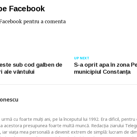
 pe Facebook
 Facebook pentru a comenta
UP NEXT
este sub cod galben de
S-a oprit apa în zona P
ri ale vântului
municipiul Constanța
Ionescu
 urmă cu foarte mulţi ani, pe la începutul lui 1992. Era dificil, pentr
ea acestora presupunea foarte multă muncă. Redacţia ziarului Telegr
, iar viaţa mea personală a devenit extrem de simplă: lucram de dim