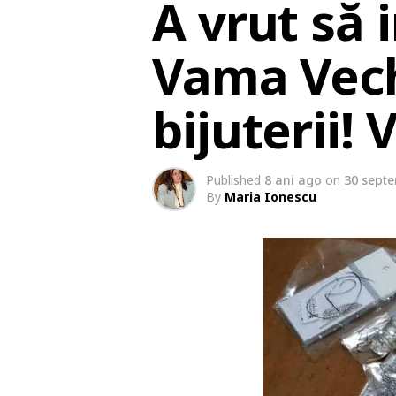
A vrut să 
Vama Vech
bijuterii! 
Published
8 ani ago
on
30 sept
By
Maria Ionescu