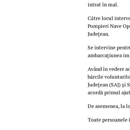
intrat în mal.
Către locul inter
Pompieri Nave Ope
Județean.
Se intervine pentr
ambarcațiunea imp
Având în vedere ad
bărcile voluntaril
Județean (SAJ) și 
acordă primul ajuto
De asemenea, la l
Toate persoanele i