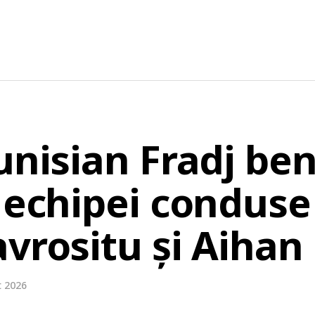
unisian Fradj ben
 echipei conduse
avrositu și Aiha
t 2026