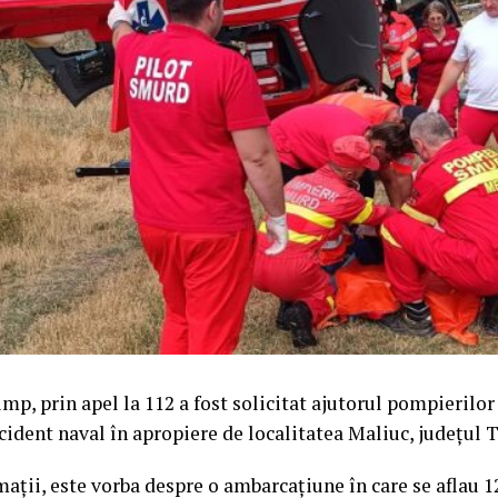
mp, prin apel la 112 a fost solicitat ajutorul pompierilor
cident naval în apropiere de localitatea Maliuc, județul T
ații, este vorba despre o ambarcațiune în care se aflau 1