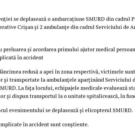
venției se deplasează o ambarcațiune SMURD din cadrul P
rative Crișan și 2 ambulanțe din cadrul Serviciului de 
u preluarea și acordarea primului ajutor medical persoan
licată în accident
âncimea redusă a apei în zona respectivă, victimele sunt
or și transportate la ambulanțele aparținând Serviciului
SMURD. La fața locului, echipajele medicale evaluează st
r și dispun transportul la o unitate spitalicească, în func
ocul evenimentului se deplasează și elicopterul SMURD.
mplicate în accident sunt conștiente.