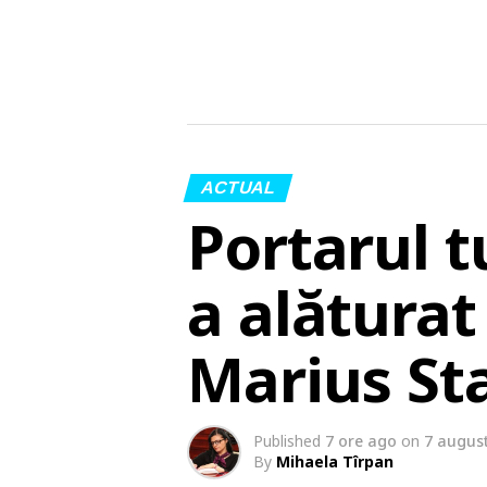
ACTUAL
Portarul t
a alăturat
Marius St
Published
7 ore ago
on
7 augus
By
Mihaela Tîrpan