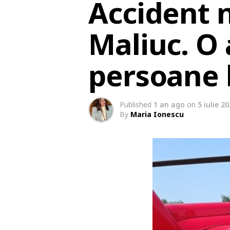
Accident n
Maliuc. O
persoane l
Published
1 an ago
on
5 iulie 2
By
Maria Ionescu