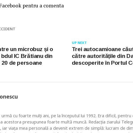
 Facebook pentru a comenta
CCIDENT
UP NEXT
ntre un microbuz și o
Trei autocamioane cău
 bdul IC Brătianu din
către autoritățile din 
 20 de persoane
descoperite în Portul 
Ionescu
 urmă cu foarte mulţi ani, pe la începutul lui 1992. Era dificil, pentr
ea acestora presupunea foarte multă muncă. Redacţia ziarului Telegr
, iar viaţa mea personală a devenit extrem de simplă: lucram de dim