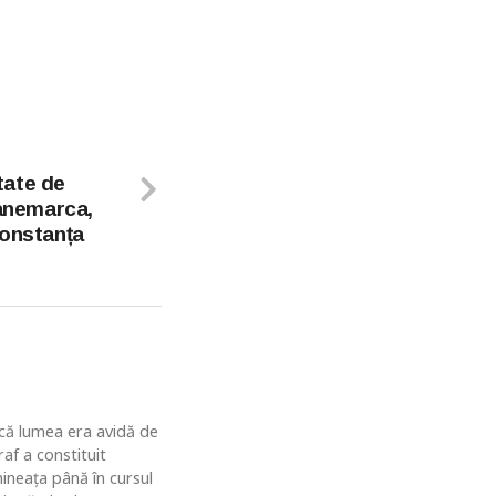
tate de
Danemarca,
Constanța
u că lumea era avidă de
af a constituit
ineaţa până în cursul