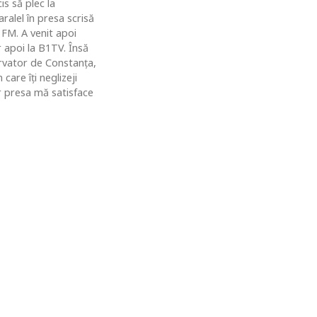
is să plec la
ralel în presa scrisă
 FM. A venit apoi
r apoi la B1TV. Însă
rvator de Constanţa,
are îţi neglizeji
ar presa mă satisface