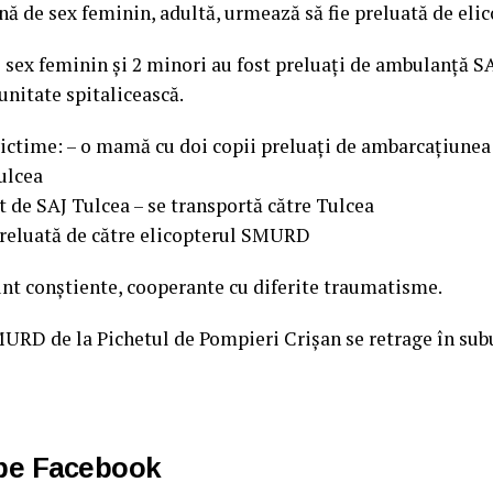
ă de sex feminin, adultă, urmează să fie preluată de el
 sex feminin și 2 minori au fost preluați de ambulanță S
unitate spitalicească.
ictime: – o mamă cu doi copii preluați de ambarcațiunea
ulcea
t de SAJ Tulcea – se transportă către Tulcea
preluată de către elicopterul SMURD
nt conștiente, cooperante cu diferite traumatisme.
RD de la Pichetul de Pompieri Crișan se retrage în sub
 pe Facebook