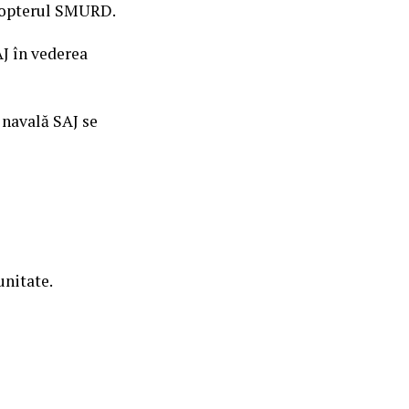
icopterul SMURD.
AJ în vederea
 navală SAJ se
unitate.