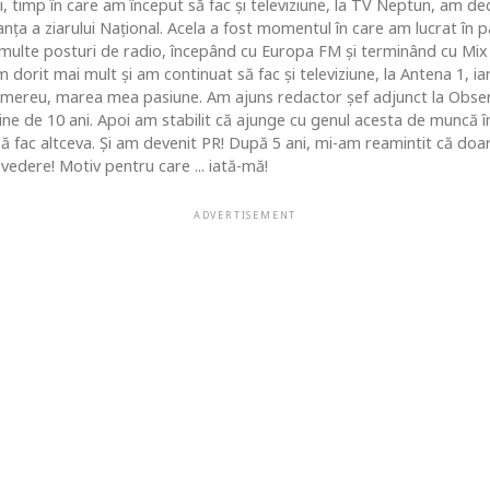
i, timp în care am început să fac şi televiziune, la TV Neptun, am dec
ţa a ziarului Naţional. Acela a fost momentul în care am lucrat în pa
i multe posturi de radio, începând cu Europa FM şi terminând cu Mix
 dorit mai mult şi am continuat să fac şi televiziune, la Antena 1, ia
 mereu, marea mea pasiune. Am ajuns redactor şef adjunct la Obse
 de 10 ani. Apoi am stabilit că ajunge cu genul acesta de muncă în c
 să fac altceva. Şi am devenit PR! După 5 ani, mi-am reamintit că do
vedere! Motiv pentru care ... iată-mă!
ADVERTISEMENT