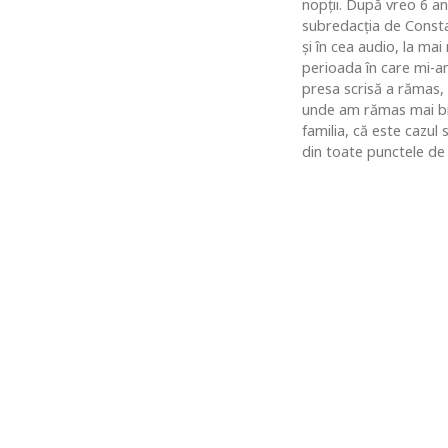
nopţii. După vreo 6 an
subredacţia de Constan
şi în cea audio, la ma
perioada în care mi-am
presa scrisă a rămas,
unde am rămas mai bine
familia, că este cazul
din toate punctele de 