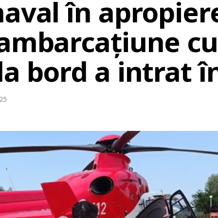
aval în apropier
 ambarcațiune cu
a bord a intrat î
025