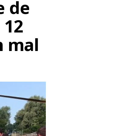
e de
 12
n mal