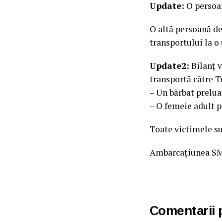
Update:
O persoan
O altă persoană de
transportului la o 
Update2:
Bilanț v
transportă către T
– Un bărbat prelua
– O femeie adult 
Toate victimele su
Ambarcațiunea SMU
Comentarii