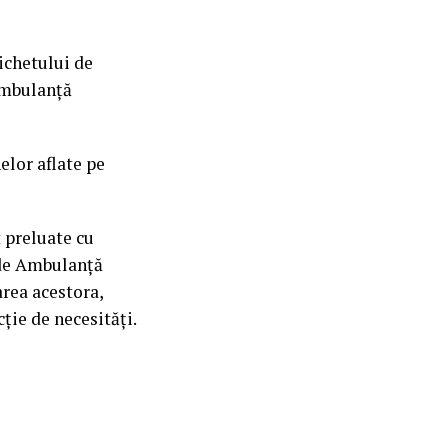
ichetului de
Ambulanță
elor aflate pe
 preluate cu
 de Ambulanță
area acestora,
ție de necesități.