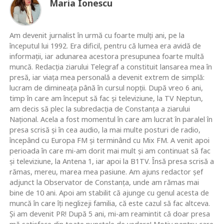
Maria Ionescu
Am devenit jurnalist în urmă cu foarte mulţi ani, pe la
începutul lui 1992. Era dificil, pentru că lumea era avidă de
informaţii, iar adunarea acestora presupunea foarte multă
muncă. Redacţia ziarului Telegraf a constituit lansarea mea în
presă, iar viaţa mea personală a devenit extrem de simplă:
lucram de dimineaţa până în cursul nopţii. După vreo 6 ani,
timp în care am început să fac şi televiziune, la TV Neptun,
am decis să plec la subredacţia de Constanţa a ziarului
Naţional. Acela a fost momentul în care am lucrat în paralel în
presa scrisă şi în cea audio, la mai multe posturi de radio,
începând cu Europa FM şi terminând cu Mix FM. A venit apoi
perioada în care mi-am dorit mai mult şi am continuat să fac
şi televiziune, la Antena 1, iar apoi la B1TV. Însă presa scrisă a
rămas, mereu, marea mea pasiune. Am ajuns redactor şef
adjunct la Observator de Constanţa, unde am rămas mai
bine de 10 ani. Apoi am stabilit că ajunge cu genul acesta de
muncă în care îţi neglizeji familia, că este cazul să fac altceva.
Şi am devenit PR! După 5 ani, mi-am reamintit că doar presa