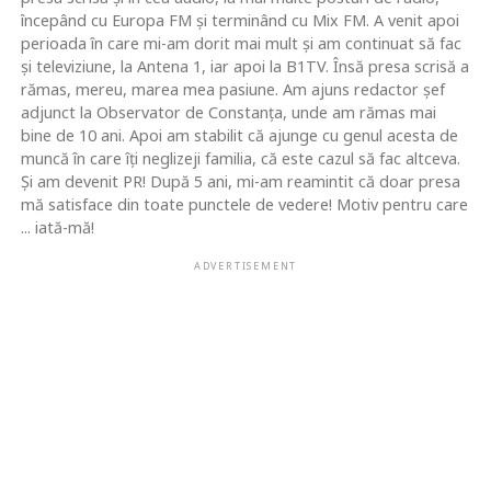
începând cu Europa FM şi terminând cu Mix FM. A venit apoi
perioada în care mi-am dorit mai mult şi am continuat să fac
şi televiziune, la Antena 1, iar apoi la B1TV. Însă presa scrisă a
rămas, mereu, marea mea pasiune. Am ajuns redactor şef
adjunct la Observator de Constanţa, unde am rămas mai
bine de 10 ani. Apoi am stabilit că ajunge cu genul acesta de
muncă în care îţi neglizeji familia, că este cazul să fac altceva.
Şi am devenit PR! După 5 ani, mi-am reamintit că doar presa
mă satisface din toate punctele de vedere! Motiv pentru care
... iată-mă!
ADVERTISEMENT