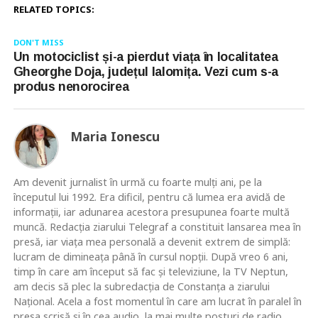
RELATED TOPICS:
DON'T MISS
Un motociclist și-a pierdut viața în localitatea
Gheorghe Doja, județul Ialomița. Vezi cum s-a
produs nenorocirea
Maria Ionescu
Am devenit jurnalist în urmă cu foarte mulţi ani, pe la
începutul lui 1992. Era dificil, pentru că lumea era avidă de
informaţii, iar adunarea acestora presupunea foarte multă
muncă. Redacţia ziarului Telegraf a constituit lansarea mea în
presă, iar viaţa mea personală a devenit extrem de simplă:
lucram de dimineaţa până în cursul nopţii. După vreo 6 ani,
timp în care am început să fac şi televiziune, la TV Neptun,
am decis să plec la subredacţia de Constanţa a ziarului
Naţional. Acela a fost momentul în care am lucrat în paralel în
presa scrisă şi în cea audio, la mai multe posturi de radio,