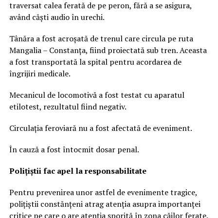
traversat calea ferată de pe peron, fără a se asigura,
având căști audio în urechi.
Tânăra a fost acroșată de trenul care circula pe ruta
Mangalia – Constanța, fiind proiectată sub tren. Aceasta
a fost transportată la spital pentru acordarea de
îngrijiri medicale.
Mecanicul de locomotivă a fost testat cu aparatul
etilotest, rezultatul fiind negativ.
Circulația feroviară nu a fost afectată de eveniment.
În cauză a fost întocmit dosar penal.
Polițiștii fac apel la responsabilitate
Pentru prevenirea unor astfel de evenimente tragice,
polițiștii constănțeni atrag atenția asupra importanței
critice pe care o are atenția sporită în zona căilor ferate.