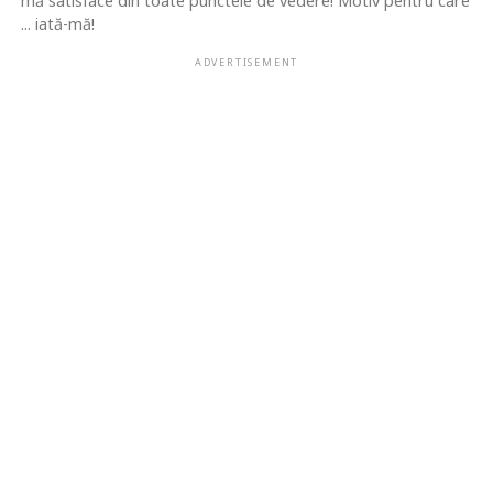
mă satisface din toate punctele de vedere! Motiv pentru care
... iată-mă!
ADVERTISEMENT