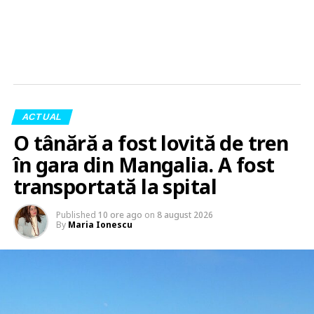
ACTUAL
O tânără a fost lovită de tren
în gara din Mangalia. A fost
transportată la spital
Published
10 ore ago
on
8 august 2026
By
Maria Ionescu