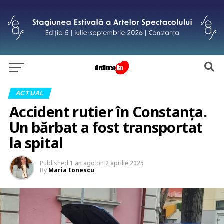
ACTUAL
Accident rutier în Constanța.
Un bărbat a fost transportat
la spital
Published
1 an ago
on
2 aprilie 2025
By
Maria Ionescu